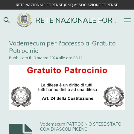
RETE NAZIONALE FORENSE (RNF) ASSOCIAZIONE FORENSE
Vai
al
contenuto
RETE NAZIONALE FORENSE
principale
Vademecum per l'accesso al Gratuito
Patrocinio
Pubblicato il 19 marzo 2024 alle ore 08:11
Vademecum PATROCINIO SPESE STATO
COA DI ASCOLI PICENO