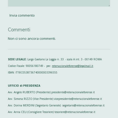
Invia commento
Commenti
Non ci sono ancora commenti.
SEDE LEGALE:
Largo Gaetano La Loggia n. 33 - scala A int. 3 - 00149 ROMA
Codice Fiscale: 90056180749 - pec:
retenazionaleforense@legalmail.it
IBAN: IT18C0538736740000003396555
UFFICIO di PRESIDENZA
Avv. Angelo RUBERTO (Presidente) presidente@retenazionaleforense.it
Avv. Simona RIZZO (Vice Presidente) vicepresidente@retenazionaleforense.it
Avv. Dorina MERDINI (Segretario Generale) segretario@retenazionaleforense.it
Avv. Anna CELI (Consigliere Tesoriere) tesoriere@retenazionaleforense.it