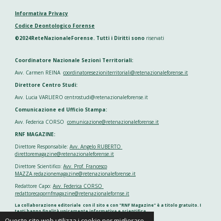
Informativa Privacy
Codice Deontologico Forense
©2024ReteNazionaleForense. Tutti i Diritti sono
riservati
Coordinatore Nazionale Sezioni Territoriali:
Avv. Carmen REINA
coordinatoresezioniterritoriali@retenazionaleforense.it
Direttore Centro Studi:
Avv. Lucia VARLIERO centrostudi@retenazionaleforense.it
Comunicazione ed Ufficio Stampa:
Avv. Federica CORSO
comunicazione@retenazionaleforense.it
RNF MAGAZINE:
Direttore Responsabile:
Avv. Angelo RUBERTO
direttoremagazine@retenazionaleforense.it
Direttore Scientifico:
Avv. Prof. Francesco
MAZZA redazionemagazine@retenazionaleforense.it
Redattore Capo:
Avv. Federica CORSO
redattorecapornfmagazine@retenazionalefornse.it
La collaborazione editoriale con il sito e con "RNF Magazine" è a titolo gratuito. I
testi hanno finalità unicamente informativa e scientifica
Questo sito web utilizza i cookie per migliorare