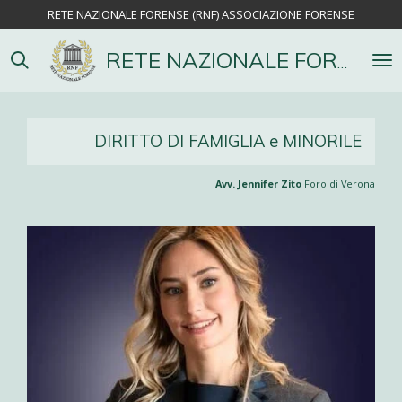
RETE NAZIONALE FORENSE (RNF) ASSOCIAZIONE FORENSE
Vai
al
contenuto
RETE NAZIONALE FORENSE
principale
DIRITTO DI FAMIGLIA e MINORILE
Avv. Jennifer Zito
Foro di Verona