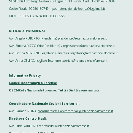
SEDE LEGALE:
Largo Gaetano La Loggia n. 33 - scala A int. 3 - 00149 ROMA
Codice Fiscale: 90056180749 - pec:
retenazionaleforense@legalmail.it
IBAN: IT18C0538736740000003396555
UFFICIO di PRESIDENZA
Avv. Angelo RUBERTO (Presidente) presidente@retenazionaleforense.it
Avv. Simona RIZZO (Vice Presidente) vicepresidente@retenazionaleforense.it
Avv. Dorina MERDINI (Segretario Generale) segretario@retenazionaleforense.it
Avv. Anna CELI (Consigliere Tesoriere) tesoriere@retenazionaleforense.it
Informativa Privacy
Codice Deontologico Forense
©2024ReteNazionaleForense. Tutti i Diritti sono
riservati
Coordinatore Nazionale Sezioni Territoriali:
Avv. Carmen REINA
coordinatoresezioniterritoriali@retenazionaleforense.it
Direttore Centro Studi:
Avv. Lucia VARLIERO centrostudi@retenazionaleforense.it