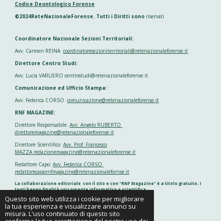
Codice Deontologico Forense
©2024ReteNazionaleForense. Tutti i Diritti sono
riservati
Coordinatore Nazionale Sezioni Territoriali:
Avv. Carmen REINA
coordinatoresezioniterritoriali@retenazionaleforense.it
Direttore Centro Studi:
Avv. Lucia VARLIERO centrostudi@retenazionaleforense.it
Comunicazione ed Ufficio Stampa:
Avv. Federica CORSO
comunicazione@retenazionaleforense.it
RNF MAGAZINE:
Direttore Responsabile:
Avv. Angelo RUBERTO
direttoremagazine@retenazionaleforense.it
Direttore Scientifico:
Avv. Prof. Francesco
MAZZA redazionemagazine@retenazionaleforense.it
Redattore Capo:
Avv. Federica CORSO
redattorecapornfmagazine@retenazionalefornse.it
La collaborazione editoriale con il sito e con "RNF Magazine" è a titolo gratuito. I
testi hanno finalità unicamente informativa e scientifica
Questo sito web utilizza i cookie per migliorare
la tua esperienza e visualizzare annunci su
Fornito da
Webador
misura. L'uso continuato di questo sito
conferma la tua accettazione del nostro uso dei