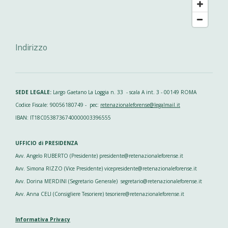
Indirizzo
SEDE LEGALE:
Largo Gaetano La Loggia n. 33 - scala A int. 3 - 00149 ROMA
Codice Fiscale: 90056180749 - pec:
retenazionaleforense@legalmail.it
IBAN: IT18C0538736740000003396555
UFFICIO di PRESIDENZA
Avv. Angelo RUBERTO (Presidente) presidente@retenazionaleforense.it
Avv. Simona RIZZO (Vice Presidente) vicepresidente@retenazionaleforense.it
Avv. Dorina MERDINI (Segretario Generale) segretario@retenazionaleforense.it
Avv. Anna CELI (Consigliere Tesoriere) tesoriere@retenazionaleforense.it
Informativa Privacy