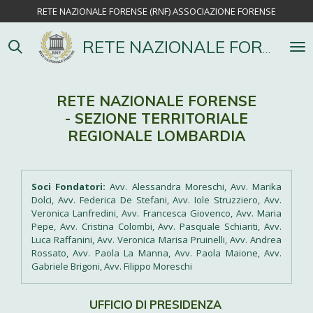
RETE NAZIONALE FORENSE (RNF) ASSOCIAZIONE FORENSE
Vai
al
contenuto
RETE NAZIONALE FORENSE
principale
RETE NAZIONALE FORENSE
- SEZIONE TERRITORIALE
REGIONALE LOMBARDIA
Soci Fondatori:
Avv. Alessandra Moreschi, Avv. Marika
Dolci, Avv. Federica De Stefani, Avv. Iole Struzziero, Avv.
Veronica Lanfredini, Avv. Francesca Giovenco, Avv. Maria
Pepe, Avv. Cristina Colombi, Avv. Pasquale Schiariti, Avv.
Luca Raffanini, Avv. Veronica Marisa Pruinelli, Avv. Andrea
Rossato, Avv. Paola La Manna, Avv. Paola Maione, Avv.
Gabriele Brigoni, Avv. Filippo Moreschi
UFFICIO DI PRESIDENZA