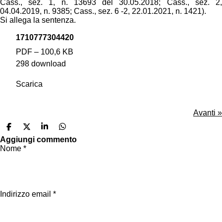
Cass., sez. 1, n. 13693 del 30.05.2018; Cass., sez. 2,
04.04.2019, n. 9385; Cass., sez. 6 -2, 22.01.2021, n. 1421).
Si allega la sentenza.
1710777304420
PDF – 100,6 KB
298 download
Scarica
Avanti
»
C
C
C
C
o
o
o
o
Aggiungi commento
n
n
n
n
Nome *
d
d
d
d
i
i
i
i
v
v
v
v
i
i
i
i
d
d
d
d
i
i
i
i
Indirizzo email *