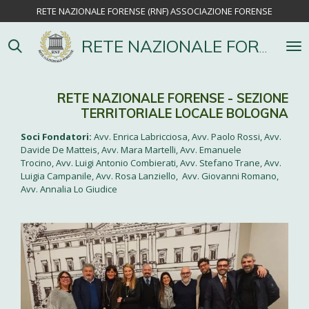
RETE NAZIONALE FORENSE (RNF) ASSOCIAZIONE FORENSE
Vai
al
contenuto
RETE NAZIONALE FORENSE
principale
RETE NAZIONALE FORENSE -
SEZIONE
TERRITORIALE LOCALE
BOLOGNA
Soci Fondatori:
Avv. Enrica Labricciosa, Avv. Paolo Rossi, Avv.
Davide De Matteis, Avv. Mara Martelli, Avv. Emanuele
Trocino, Avv. Luigi Antonio Combierati, Avv. Stefano Trane, Avv.
Luigia Campanile, Avv. Rosa Lanziello, Avv. Giovanni Romano,
Avv. Annalia Lo Giudice