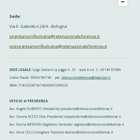
Sede:
Via
E. Galeotti n.24/A - Bologna
segretariornfbologna@retenazionaleforense.it
vicesegretariornfbologna@retenazionaleforense.it
SEDE LEGALE:
Largo Gaetano La Loggia n. 33 - scala A int. 3 - 00149 ROMA
Codice Fiscale: 90056180749 - pec:
retenazionaleforense@legalmail.it
IBAN: IT18C0538736740000003396555
UFFICIO di PRESIDENZA
Avv. Angelo RUBERTO (Presidente) presidente@retenazionaleforense.it
Avv. Simona RIZZO (Vice Presidente) vicepresidente@retenazionaleforense.it
Avv. Dorina MERDINI (Segretario Generale) segretario@retenazionaleforense.it
Avv. Anna CELI (Consigliere Tesoriere) tesoriere@retenazionaleforense.it