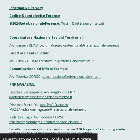
Informativa Privacy
Codice Deontologico Forense
©2024ReteNazionaleForense. Tutti i Diritti sono
riservati
Coordinatore Nazionale Sezioni Territoriali:
Avv. Carmen REINA
coordinatoresezioniterritoriali@retenazionaleforense.it
Direttore Centro Studi:
Avv. Lucia VARLIERO centrostudi@retenazionaleforense.it
Comunicazione ed Ufficio Stampa:
Avv. Federica CORSO
comunicazione@retenazionaleforense.it
RNF MAGAZINE:
Direttore Responsabile:
Avv. Angelo RUBERTO
direttoremagazine@retenazionaleforense.it
Direttore Scientifico:
Avv. Prof. Francesco
MAZZA redazionemagazine@retenazionaleforense.it
Redattore Capo:
Avv. Federica CORSO
redattorecapornfmagazine@retenazionalefornse.it
La collaborazione editoriale con il sito e con "RNF Magazine" è a titolo gratuito. I
testi hanno finalità unicamente informativa e scientifica
Questo sito web utilizza i cookie per migliorare