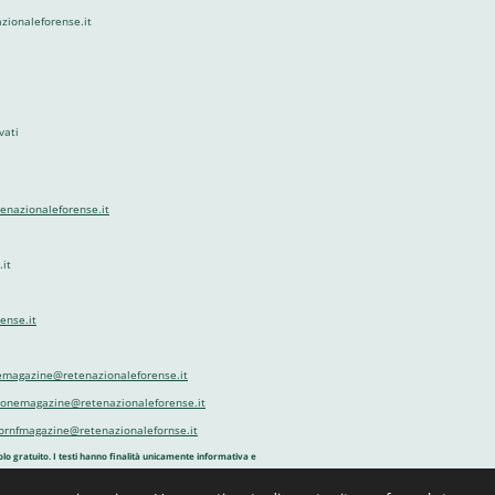
azionaleforense.it
vati
tenazionaleforense.it
it
ense.it
emagazine@retenazionaleforense.it
zionemagazine@retenazionaleforense.it
ornfmagazine@retenazionalefornse.it
olo gratuito. I testi hanno finalità unicamente informativa e