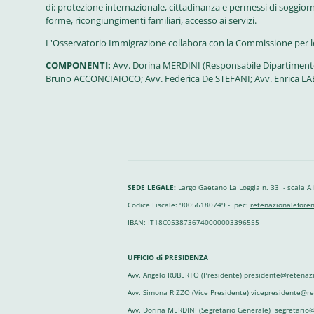
di:
protezione internazionale,
cittadinanza e permessi di soggior
forme,
ricongiungimenti familiari,
accesso ai servizi.
L'Osservatorio Immigrazione collabora con la Commissione per le R
COMPONENTI:
Avv. Dorina MERDINI (Responsabile Dipartimento 
Bruno ACCONCIAIOCO; Avv. Federica De STEFANI; Avv. Enrica L
SEDE LEGALE:
Largo Gaetano La Loggia n. 33 - scala A
Codice Fiscale: 90056180749 - pec:
retenazionaleforen
IBAN: IT18C0538736740000003396555
UFFICIO di PRESIDENZA
Avv. Angelo RUBERTO (Presidente) presidente@retenazi
Avv. Simona RIZZO (Vice Presidente) vicepresidente@r
Avv. Dorina MERDINI (Segretario Generale) segretario@