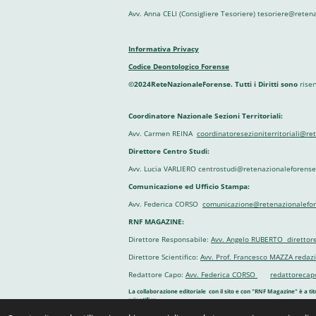
Avv. Anna CELI (Consigliere Tesoriere) tesoriere@reten
Informativa Privacy
Codice Deontologico Forense
©2024ReteNazionaleForense. Tutti i Diritti sono
riser
Coordinatore Nazionale Sezioni Territoriali:
Avv. Carmen REINA
coordinatoresezioniterritoriali@re
Direttore Centro Studi:
Avv. Lucia VARLIERO centrostudi@retenazionaleforense.
Comunicazione ed Ufficio Stampa:
Avv. Federica CORSO
comunicazione@retenazionalefor
RNF MAGAZINE:
Direttore Responsabile:
Avv. Angelo RUBERTO direttor
Direttore Scientifico:
Avv. Prof. Francesco MAZZA reda
Redattore Capo:
Avv. Federica CORSO
redattorecap
La collaborazione editoriale con il sito e con "RNF Magazine" è a tit
scientifica