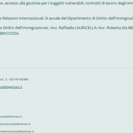
no,
accesso alla giustizia per i soggetti vulnerabili,
contratti di lavoro degli im
elazioni Internazionali. Si avvale del Dipartimento di Diritto dell'Immigraz
Diritto dell'Immigrazione) ; Avv. Raffaella LAURICELLA; Avv. Roberta GILI
ABRICCIOSA.
 int. 3 - 00149 ROMA
se@legalmail.it
onaleforense.it
etenazionaleforense.it
retenazionaleforense.it