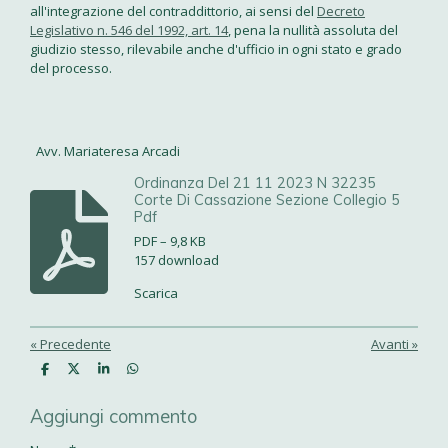
all'integrazione del contraddittorio, ai sensi del
Decreto
Legislativo n. 546 del 1992, art. 14
, pena la nullità assoluta del
giudizio stesso, rilevabile anche d'ufficio in ogni stato e grado
del processo.
Avv. Mariateresa Arcadi
Ordinanza Del 21 11 2023 N 32235
Corte Di Cassazione Sezione Collegio 5
Pdf
PDF – 9,8 KB
157 download
Scarica
«
Precedente
Avanti
»
C
C
C
C
o
o
o
o
n
n
n
n
Aggiungi commento
d
d
d
d
i
i
i
i
v
v
v
v