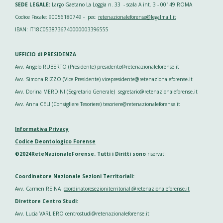
SEDE LEGALE:
Largo Gaetano La Loggia n. 33 - scala A int. 3 - 00149 ROMA
Codice Fiscale: 90056180749 - pec:
retenazionaleforense@legalmail.it
IBAN: IT18C0538736740000003396555
UFFICIO di PRESIDENZA
Avv. Angelo RUBERTO (Presidente) presidente@retenazionaleforense.it
Avv. Simona RIZZO (Vice Presidente) vicepresidente@retenazionaleforense.it
Avv. Dorina MERDINI (Segretario Generale) segretario@retenazionaleforense.it
Avv. Anna CELI (Consigliere Tesoriere) tesoriere@retenazionaleforense.it
Informativa Privacy
Codice Deontologico Forense
©2024ReteNazionaleForense. Tutti i Diritti sono
riservati
Coordinatore Nazionale Sezioni Territoriali:
Avv. Carmen REINA
coordinatoresezioniterritoriali@retenazionaleforense.it
Direttore Centro Studi:
Avv. Lucia VARLIERO centrostudi@retenazionaleforense.it