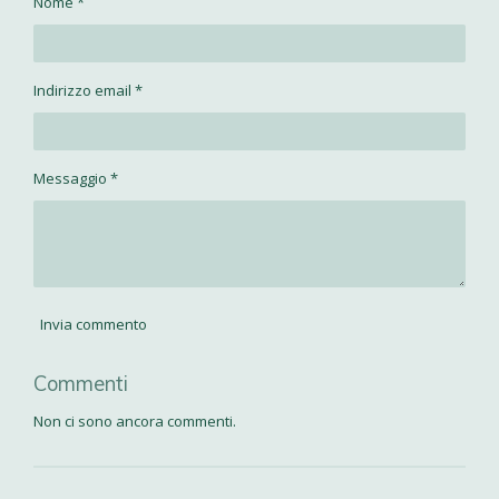
Nome *
i
i
i
i
d
d
d
d
i
i
i
i
Indirizzo email *
Messaggio *
Invia commento
Commenti
Non ci sono ancora commenti.