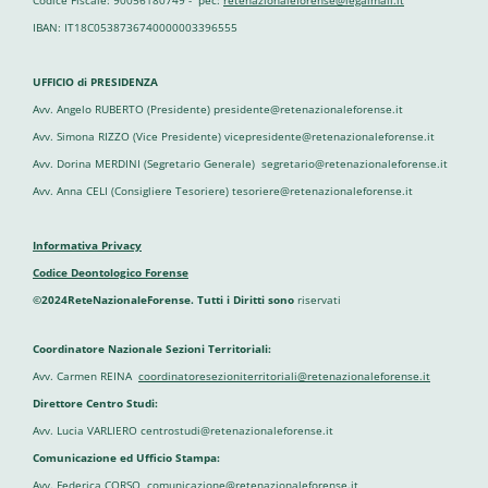
Codice Fiscale: 90056180749 - pec:
retenazionaleforense@legalmail.it
IBAN: IT18C0538736740000003396555
UFFICIO di PRESIDENZA
Avv. Angelo RUBERTO (Presidente) presidente@retenazionaleforense.it
Avv. Simona RIZZO (Vice Presidente) vicepresidente@retenazionaleforense.it
Avv. Dorina MERDINI (Segretario Generale) segretario@retenazionaleforense.it
Avv. Anna CELI (Consigliere Tesoriere) tesoriere@retenazionaleforense.it
Informativa Privacy
Codice Deontologico Forense
©2024ReteNazionaleForense. Tutti i Diritti sono
riservati
Coordinatore Nazionale Sezioni Territoriali:
Avv. Carmen REINA
coordinatoresezioniterritoriali@retenazionaleforense.it
Direttore Centro Studi:
Avv. Lucia VARLIERO centrostudi@retenazionaleforense.it
Comunicazione ed Ufficio Stampa:
Avv. Federica CORSO
comunicazione@retenazionaleforense.it