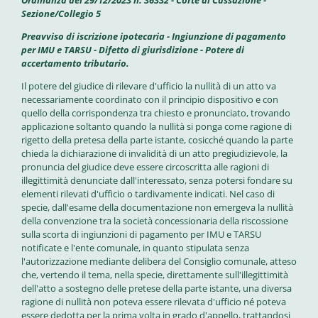
Ordinanza del 29/12/2023 n. 36332 - Corte di Cassazione -
Sezione/Collegio 5
Preavviso di iscrizione ipotecaria - Ingiunzione di pagamento
per IMU e TARSU - Difetto di giurisdizione - Potere di
accertamento tributario.
Il potere del giudice di rilevare d'ufficio la nullità di un atto va
necessariamente coordinato con il principio dispositivo e con
quello della corrispondenza tra chiesto e pronunciato, trovando
applicazione soltanto quando la nullità si ponga come ragione di
rigetto della pretesa della parte istante, cosicché quando la parte
chieda la dichiarazione di invalidità di un atto pregiudizievole, la
pronuncia del giudice deve essere circoscritta alle ragioni di
illegittimità denunciate dall'interessato, senza potersi fondare su
elementi rilevati d'ufficio o tardivamente indicati. Nel caso di
specie, dall'esame della documentazione non emergeva la nullità
della convenzione tra la società concessionaria della riscossione
sulla scorta di ingiunzioni di pagamento per IMU e TARSU
notificate e l'ente comunale, in quanto stipulata senza
l'autorizzazione mediante delibera del Consiglio comunale, atteso
che, vertendo il tema, nella specie, direttamente sull'illegittimità
dell'atto a sostegno delle pretese della parte istante, una diversa
ragione di nullità non poteva essere rilevata d'ufficio né poteva
essere dedotta per la prima volta in grado d'appello, trattandosi