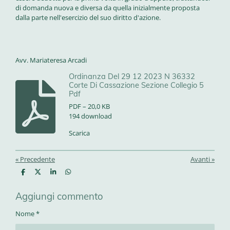
di domanda nuova e diversa da quella inizialmente proposta
dalla parte nell'esercizio del suo diritto d'azione.
Avv. Mariateresa Arcadi
Ordinanza Del 29 12 2023 N 36332
Corte Di Cassazione Sezione Collegio 5
Pdf
PDF – 20,0 KB
194 download
Scarica
«
Precedente
Avanti
»
C
C
C
C
o
o
o
o
n
n
n
n
Aggiungi commento
d
d
d
d
i
i
i
i
v
v
v
v
Nome *
i
i
i
i
d
d
d
d
i
i
i
i