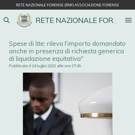
RETE NAZIONALE FORENSE (RNF) ASSOCIAZIONE FORENSE
Vai
al
contenuto
RETE NAZIONALE FORENSE
principale
Spese di lite: rileva l’importo domandato
anche in presenza di richiesta generica
di liquidazione equitativa"
Pubblicato il 24 luglio 2025 alle ore 07:45