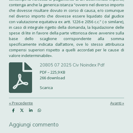
contenga anche la generica istanza “ovvero nel diverso importo
che dovesse risultare dovuto in corso di causa, e/o comunque
nel diverso importo che dovesse essere liquidato dal giudice
con valutazione equitativa ex artt. 1226 e 2056 c.c.” ( o similare),
in caso di integrale rigetto della domanda, la liquidazione delle
spese di lite in favore della parte vittoriosa deve avvenire sulla
base dello scaglione corrispondente alla somma
specificamente indicata dall’attore, ove lo stesso attribuisca
compensi superiori rispetto a quelli accordati per le cause di
valore indeterminabile».
20805 07 2025 Civ Noindex Pdf
PDF – 225,9 KB
266 download
Scarica
«
Precedente
Avanti
»
C
C
C
C
o
o
o
o
n
n
n
n
Aggiungi commento
d
d
d
d
i
i
i
i
v
v
v
v