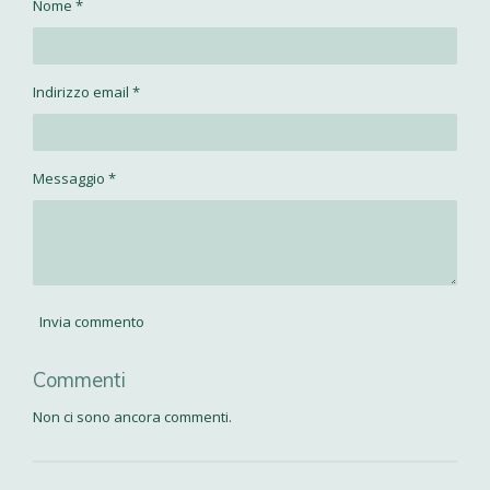
Nome *
i
i
i
i
d
d
d
d
i
i
i
i
Indirizzo email *
Messaggio *
Invia commento
Commenti
Non ci sono ancora commenti.