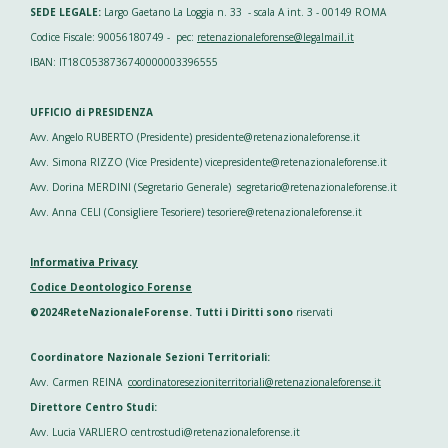
SEDE LEGALE:
Largo Gaetano La Loggia n. 33 - scala A int. 3 - 00149 ROMA
Codice Fiscale: 90056180749 - pec:
retenazionaleforense@legalmail.it
IBAN: IT18C0538736740000003396555
UFFICIO di PRESIDENZA
Avv. Angelo RUBERTO (Presidente) presidente@retenazionaleforense.it
Avv. Simona RIZZO (Vice Presidente) vicepresidente@retenazionaleforense.it
Avv. Dorina MERDINI (Segretario Generale) segretario@retenazionaleforense.it
Avv. Anna CELI (Consigliere Tesoriere) tesoriere@retenazionaleforense.it
Informativa Privacy
Codice Deontologico Forense
©2024ReteNazionaleForense. Tutti i Diritti sono
riservati
Coordinatore Nazionale Sezioni Territoriali:
Avv. Carmen REINA
coordinatoresezioniterritoriali@retenazionaleforense.it
Direttore Centro Studi:
Avv. Lucia VARLIERO centrostudi@retenazionaleforense.it