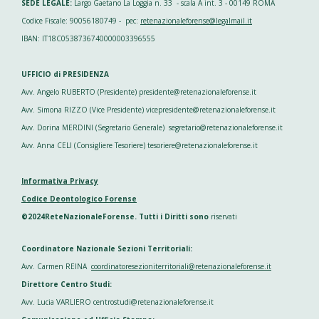
SEDE LEGALE:
Largo Gaetano La Loggia n. 33 - scala A int. 3 - 00149 ROMA
Codice Fiscale: 90056180749 - pec:
retenazionaleforense@legalmail.it
IBAN: IT18C0538736740000003396555
UFFICIO di PRESIDENZA
Avv. Angelo RUBERTO (Presidente) presidente@retenazionaleforense.it
Avv. Simona RIZZO (Vice Presidente) vicepresidente@retenazionaleforense.it
Avv. Dorina MERDINI (Segretario Generale) segretario@retenazionaleforense.it
Avv. Anna CELI (Consigliere Tesoriere) tesoriere@retenazionaleforense.it
Informativa Privacy
Codice Deontologico Forense
©2024ReteNazionaleForense. Tutti i Diritti sono
riservati
Coordinatore Nazionale Sezioni Territoriali:
Avv. Carmen REINA
coordinatoresezioniterritoriali@retenazionaleforense.it
Direttore Centro Studi:
Avv. Lucia VARLIERO centrostudi@retenazionaleforense.it