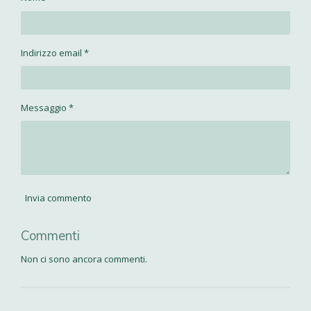
d
d
d
d
i
i
i
i
Indirizzo email *
Messaggio *
Invia commento
Commenti
Non ci sono ancora commenti.