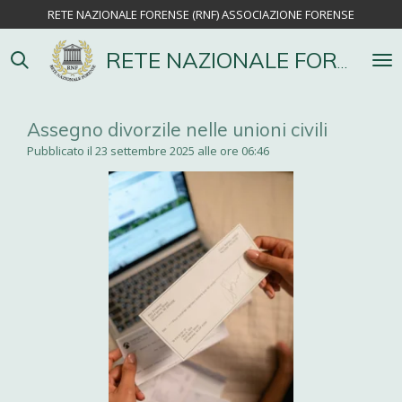
RETE NAZIONALE FORENSE (RNF) ASSOCIAZIONE FORENSE
Vai
al
contenuto
RETE NAZIONALE FORENSE
principale
Assegno divorzile nelle unioni civili
Pubblicato il 23 settembre 2025 alle ore 06:46