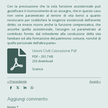
Con la precisazione che la sola funzione assistenziale può
giustificare il riconoscimento di un assegno, che in questo caso
non viene parametrato al tenore di vita bensì a quanto
necessario per soddisfare le esigenze esistenziali dell’avente
diritto; se invece ricorre anche la funzione compensativa, che
assorbe quella assistenziale, l’assegno va parametrato al
contributo fornito dal richiedente alla conduzione della vita
familiare ed alla formazione del patrimonio comune, nonché di
quello personale dell’altra parte».
Unioni Civili Cassazione Pdf
PDF – 201,7 KB
233 download
Scarica
«
Precedente
Avanti
»
C
C
C
C
o
o
o
o
n
n
n
n
Aggiungi commento
d
d
d
d
i
i
i
i
v
v
v
v
Nome *
i
i
i
i