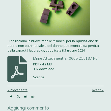
Si segnalano le nuove tabelle milanesi per la liquidazione del
danno non patrimoniale e del danno patrimoniale da perdita
della capacità lavorativa, pubblicate il 5 giugno 2024
Mime Attachment 240605 215137 Pdf
PDF – 4,2 MB
337 download
Scarica
«
Precedente
Avanti
»
C
C
C
C
o
o
o
o
n
n
n
n
Aggiungi commento
d
d
d
d
i
i
i
i