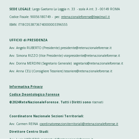
SEDE LEGALE:
Largo Gaetano La Loggia n. 33 - scala A int. 3 - 00149 ROMA
Codice Fiscale: 90056180749 - pec:
retenazionaleforense@legalmail.it
IBAN: IT18C0538736740000003396555
UFFICIO di PRESIDENZA
Avv. Angelo RUBERTO (Presidente) presidente@retenazionaleforense.it
Avv. Simona RIZZO (Vice Presidente) vicepresidente@retenazionaleforense.it
Avv. Dorina MERDINI (Segretario Generale) segretario@retenazionaleforense.it
Avv. Anna CELI (Consigliere Tesoriere) tesoriere@retenazionaleforense.it
Informativa Privacy
Codice Deontologico Forense
©2024ReteNazionaleForense. Tutti i Diritti sono
riservati
Coordinatore Nazionale Sezioni Territoriali:
Avv. Carmen REINA
coordinatoresezioniterritoriali@retenazionaleforense.it
Direttore Centro Studi: