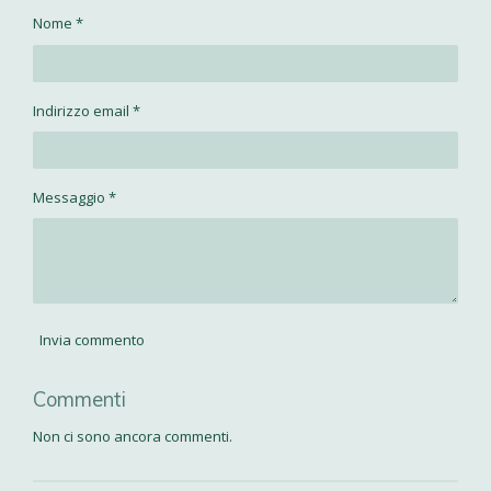
v
v
v
v
Nome *
i
i
i
i
d
d
d
d
i
i
i
i
Indirizzo email *
Messaggio *
Invia commento
Commenti
Non ci sono ancora commenti.