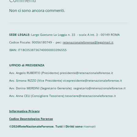
Commenti
Non ci sono ancora commenti.
SEDE LEGALE:
Largo Gaetano La Loggia n. 33 - scala A int. 3 - 00149 ROMA
Codice Fiscale: 90056180749 - pec:
retenazionaleforense@legalmail.it
IBAN: IT18C0538736740000003396555
UFFICIO di PRESIDENZA
Avv. Angelo RUBERTO (Presidente) presidente@retenazionaleforense.it
Avv. Simona RIZZO (Vice Presidente) vicepresidente@retenazionaleforense.it
Avv. Dorina MERDINI (Segretario Generale) segretario@retenazionaleforense.it
Avv. Anna CELI (Consigliere Tesoriere) tesoriere@retenazionaleforense.it
Informativa Privacy
Codice Deontologico Forense
©2024ReteNazionaleForense. Tutti i Diritti sono
riservati