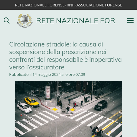
RETE NAZIONALE FORENSE (RNF) ASSOCIAZIONE FORENSE
Vai
al
contenuto
RETE NAZIONALE FORENSE
principale
Circolazione stradale: la causa di
sospensione della prescrizione nei
confronti del responsabile è inoperativa
verso l’assicuratore
Pubblicato il 14 maggio 2024 alle ore 07:09