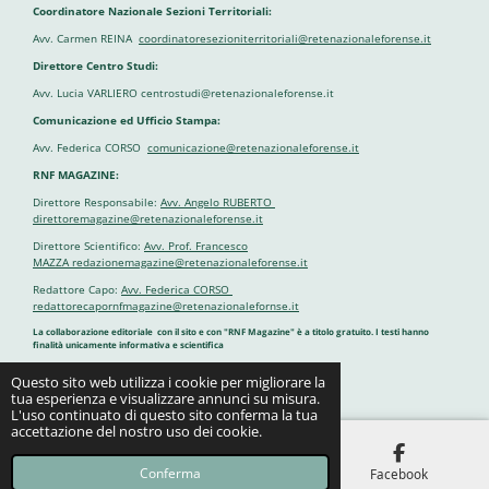
Coordinatore Nazionale Sezioni Territoriali:
Avv. Carmen REINA
coordinatoresezioniterritoriali@retenazionaleforense.it
Direttore Centro Studi:
Avv. Lucia VARLIERO centrostudi@retenazionaleforense.it
Comunicazione ed Ufficio Stampa:
Avv. Federica CORSO
comunicazione@retenazionaleforense.it
RNF MAGAZINE:
Direttore Responsabile:
Avv. Angelo RUBERTO
direttoremagazine@retenazionaleforense.it
Direttore Scientifico:
Avv. Prof. Francesco
MAZZA redazionemagazine@retenazionaleforense.it
Redattore Capo:
Avv. Federica CORSO
redattorecapornfmagazine@retenazionalefornse.it
La collaborazione editoriale con il sito e con "RNF Magazine" è a titolo gratuito. I testi hanno
finalità unicamente informativa e scientifica
Questo sito web utilizza i cookie per migliorare la
Fornito da
Webador
tua esperienza e visualizzare annunci su misura.
L'uso continuato di questo sito conferma la tua
accettazione del nostro uso dei cookie.
Conferma
Email
Mappa
Facebook