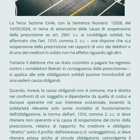
La Terza Sezione Civile, con la Sentenza Numero: 12928, del
10/05/2024, in tema di estensione delle cause di sospensione
della prescrizione ex art. 2941 c.c. ai coobbligati solidali, ha
affermato che l’art. 1310, comma 2, c.c. – ove dispone che «La
sospensione della prescrizione nei rapporti di uno dei debitori o
di uno dei creditori in solido non ha effetto riguardo agli altri.
Tuttavia il debitore che sia stato costretto a pagare ha regresso
contro i condebitori liberati in conseguenza della prescrizione» –
si applica alle sole obbligazioni solidali passive riconducibili ad
una eadem causa obligandi.
Quando, invece, la causa obligandi non è comune, ma è diretta
nei confronti di un soggetto e dipendente da quella di costui e
dunque operante nel suo interesse sostanziale, essendo la
solidarietà rilevante solo come modalità di funzionamento
dell’obbligazione, la norma dell’art. 1310, comma 2, c.c. si deve
ritenere non operante e la causa di sospensione del corso della
prescrizione, relativa al rapporto fra creditore e obbligato
“diretto” sotto il profilo dell’interesse (c.d. unisoggettivo), si deve
ritenere estesa anche al vincolo obbligatorio coinvolgente il