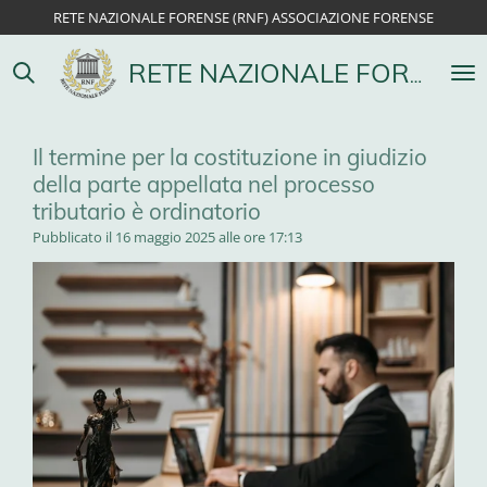
RETE NAZIONALE FORENSE (RNF) ASSOCIAZIONE FORENSE
Vai
al
contenuto
RETE NAZIONALE FORENSE
principale
Il termine per la costituzione in giudizio
della parte appellata nel processo
tributario è ordinatorio
Pubblicato il 16 maggio 2025 alle ore 17:13