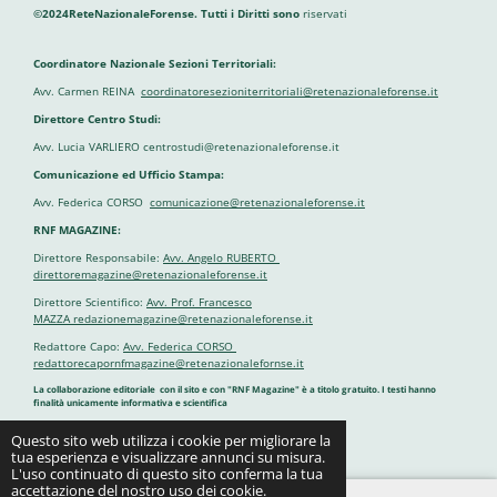
©2024ReteNazionaleForense. Tutti i Diritti sono
riservati
Coordinatore Nazionale Sezioni Territoriali:
Avv. Carmen REINA
coordinatoresezioniterritoriali@retenazionaleforense.it
Direttore Centro Studi:
Avv. Lucia VARLIERO centrostudi@retenazionaleforense.it
Comunicazione ed Ufficio Stampa:
Avv. Federica CORSO
comunicazione@retenazionaleforense.it
RNF MAGAZINE:
Direttore Responsabile:
Avv. Angelo RUBERTO
direttoremagazine@retenazionaleforense.it
Direttore Scientifico:
Avv. Prof. Francesco
MAZZA redazionemagazine@retenazionaleforense.it
Redattore Capo:
Avv. Federica CORSO
redattorecapornfmagazine@retenazionalefornse.it
La collaborazione editoriale con il sito e con "RNF Magazine" è a titolo gratuito. I testi hanno
finalità unicamente informativa e scientifica
Questo sito web utilizza i cookie per migliorare la
Fornito da
Webador
tua esperienza e visualizzare annunci su misura.
L'uso continuato di questo sito conferma la tua
accettazione del nostro uso dei cookie.