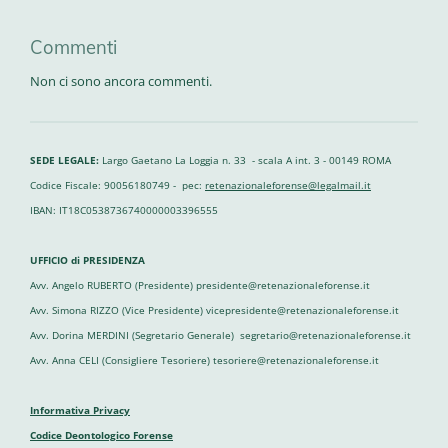
Commenti
Non ci sono ancora commenti.
SEDE LEGALE:
Largo Gaetano La Loggia n. 33 - scala A int. 3 - 00149 ROMA
Codice Fiscale: 90056180749 - pec:
retenazionaleforense@legalmail.it
IBAN: IT18C0538736740000003396555
UFFICIO di PRESIDENZA
Avv. Angelo RUBERTO (Presidente) presidente@retenazionaleforense.it
Avv. Simona RIZZO (Vice Presidente) vicepresidente@retenazionaleforense.it
Avv. Dorina MERDINI (Segretario Generale) segretario@retenazionaleforense.it
Avv. Anna CELI (Consigliere Tesoriere) tesoriere@retenazionaleforense.it
Informativa Privacy
Codice Deontologico Forense