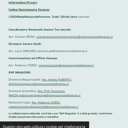
Informativa Privacy
Codice Deontologico Forense
©2024ReteNazionaleForense. Tutti i Diritti sono
riservati
Coordinatore Nazionale Sezioni Territoriali:
Avv. Carmen REINA
coordinatoresezioniterritoriali@retenazionaleforense.it
Direttore Centro Studi:
Avv. Lucia VARLIERO centrostudi@retenazionaleforense.it
Comunicazione ed Ufficio Stampa:
Avv. Federica CORSO
comunicazione@retenazionaleforense.it
RNF MAGAZINE:
Direttore Responsabile:
Avv. Angelo RUBERTO
direttoremagazine@retenazionaleforense.it
Direttore Scientifico:
Avv. Prof. Francesco
MAZZA redazionemagazine@retenazionaleforense.it
Redattore Capo:
Avv. Federica CORSO
redattorecapornfmagazine@retenazionalefornse.it
La collaborazione editoriale con il sito e con "RNF Magazine" è a titolo gratuito. I testi hanno
finalità unicamente informativa e scientifica
Questo sito web utilizza i cookie per migliorare la
Fornito da
Webador