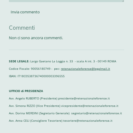
Invia commento
Commenti
Non ci sono ancora commenti.
SEDE LEGALE:
Largo Gaetano La Loggia n. 33 - scala A int. 3 - 00149 ROMA
Codice Fiscale: 90056180749 - pec:
retenazionaleforense@legalmail.it
IBAN: IT18C0538736740000003396555
UFFICIO di PRESIDENZA
Avv. Angelo RUBERTO (Presidente) presidente@retenazionaleforense.it
Avv. Simona RIZZO (Vice Presidente) vicepresidente@retenazionaleforense.it
Avv. Dorina MERDINI (Segretario Generale) segretario@retenazionaleforense.it
Avv. Anna CELI (Consigliere Tesoriere) tesoriere@retenazionaleforense.it