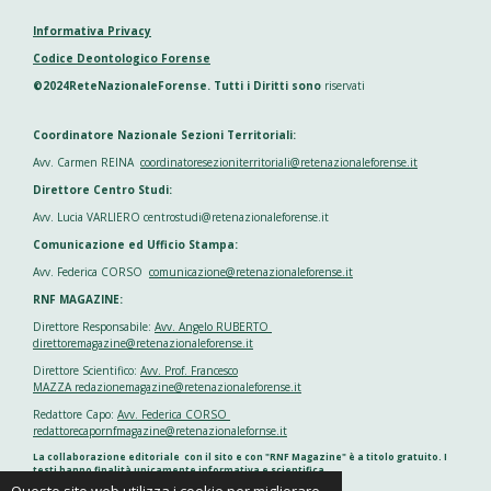
Informativa Privacy
Codice Deontologico Forense
©2024ReteNazionaleForense. Tutti i Diritti sono
riservati
Coordinatore Nazionale Sezioni Territoriali:
Avv. Carmen REINA
coordinatoresezioniterritoriali@retenazionaleforense.it
Direttore Centro Studi:
Avv. Lucia VARLIERO centrostudi@retenazionaleforense.it
Comunicazione ed Ufficio Stampa:
Avv. Federica CORSO
comunicazione@retenazionaleforense.it
RNF MAGAZINE:
Direttore Responsabile:
Avv. Angelo RUBERTO
direttoremagazine@retenazionaleforense.it
Direttore Scientifico:
Avv. Prof. Francesco
MAZZA redazionemagazine@retenazionaleforense.it
Redattore Capo:
Avv. Federica CORSO
redattorecapornfmagazine@retenazionalefornse.it
La collaborazione editoriale con il sito e con "RNF Magazine" è a titolo gratuito. I
testi hanno finalità unicamente informativa e scientifica
Questo sito web utilizza i cookie per migliorare