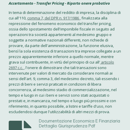
Accertamento - Transfer Pricing - Riparto onere probativo
In tema di determinazione del reddito di impresa, la disciplina di
cui all'110,
comma 7, del DPR n. 917/1986
, finalizzata alla
repressione del fenomeno economico del transfer pricing,
ossia dello spostamento dell'imponibile fiscale in seguito ad
operazioni tra società appartenenti al medesimo gruppo e
soggette a normative nazionali differenti, non richiede di
provare, da parte dell'amministrazione, la funzione elusiva,
bensì la sola esistenza di transazioni tra imprese collegate a un
prezzo apparentemente inferiore a quello normale, mentre
grava sul contribuente, in virtù del principio di cui all'
articolo
2697 c.c.
, l'onere di dimostrare che tali transazioni sono
intervenute per valori di mercato da considerare normali ai
sensi dell'art. 9, comma 3, del medesimo decreto, tali essendo i
prezzi di beni e servizi praticati in condizioni di libera
concorrenza, al medesimo stadio di commercializzazione, nel
tempo e luogo in cui i beni e servizi sono stati acquistati o
prestati e, in mancanza, nel tempo e luogo più prossimi e con
riferimento, in quanto possibile, a listini e tariffe d'uso, non
escludendosi dunque l'utilizzabilità di altri mezzi di prova.
Documentazione Economica E Finanziaria
Dettaglio Giurisprudenza Pdf