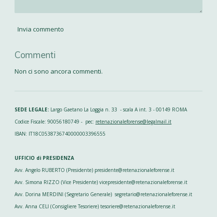
Invia commento
Commenti
Non ci sono ancora commenti.
SEDE LEGALE:
Largo Gaetano La Loggia n. 33 - scala A int. 3 - 00149 ROMA
Codice Fiscale: 90056180749 - pec:
retenazionaleforense@legalmail.it
IBAN: IT18C0538736740000003396555
UFFICIO di PRESIDENZA
Avv. Angelo RUBERTO (Presidente) presidente@retenazionaleforense.it
Avv. Simona RIZZO (Vice Presidente) vicepresidente@retenazionaleforense.it
Avv. Dorina MERDINI (Segretario Generale) segretario@retenazionaleforense.it
Avv. Anna CELI (Consigliere Tesoriere) tesoriere@retenazionaleforense.it