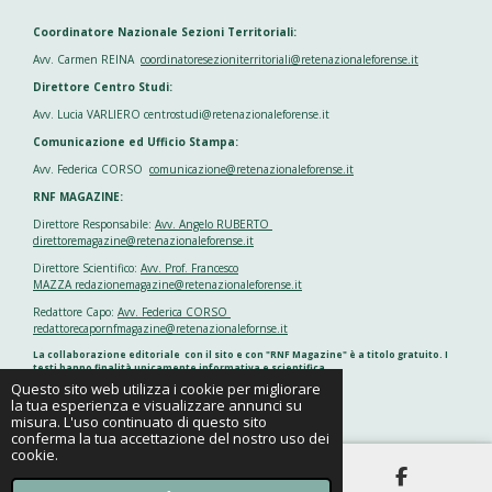
Coordinatore Nazionale Sezioni Territoriali:
Avv. Carmen REINA
coordinatoresezioniterritoriali@retenazionaleforense.it
Direttore Centro Studi:
Avv. Lucia VARLIERO centrostudi@retenazionaleforense.it
Comunicazione ed Ufficio Stampa:
Avv. Federica CORSO
comunicazione@retenazionaleforense.it
RNF MAGAZINE:
Direttore Responsabile:
Avv. Angelo RUBERTO
direttoremagazine@retenazionaleforense.it
Direttore Scientifico:
Avv. Prof. Francesco
MAZZA redazionemagazine@retenazionaleforense.it
Redattore Capo:
Avv. Federica CORSO
redattorecapornfmagazine@retenazionalefornse.it
La collaborazione editoriale con il sito e con "RNF Magazine" è a titolo gratuito. I
testi hanno finalità unicamente informativa e scientifica
Questo sito web utilizza i cookie per migliorare
la tua esperienza e visualizzare annunci su
Fornito da
Webador
misura. L'uso continuato di questo sito
conferma la tua accettazione del nostro uso dei
cookie.