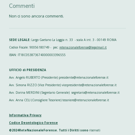
Commenti
Non ci sono ancora commenti.
SEDE LEGALE:
Largo Gaetano La Loggia n. 33 - scala A int. 3 - 00149 ROMA
Codice Fiscale: 90056180749 - pec:
retenazionaleforense@legalmail.it
IBAN: IT18C0538736740000003396555
UFFICIO di PRESIDENZA
Avv. Angelo RUBERTO (Presidente) presidente@retenazionaleforense.it
Avv. Simona RIZZO (Vice Presidente) vicepresidente@retenazionaleforense.it
Avv. Dorina MERDINI (Segretario Generale) segretario@retenazionaleforense.it
Avv. Anna CELI (Consigliere Tesoriere) tesoriere@retenazionaleforense.it
Informativa Privacy
Codice Deontologico Forense
©2024ReteNazionaleForense. Tutti i Diritti sono
riservati