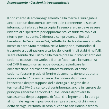
Accertamento - Cessioni intracomunitarie
Il documento di accompagnamento della merce è surrogabile
anche con un documento commerciale contenente le stesse
informazioni e la sua terza copia, l'esemplare che deve essere
rinviato allo speditore per appuramento, cosiddetta copia di
ritorno per il cedente, è idonea a comprovare, ai fini del
beneficio dell'esenzione IVA, l'effettività del trasferimento della
merce in altro Stato membro. Nella fattispecie, trattandosi di
trasporto a destinazione a carico dei clienti finali stabiliti nell'UE,
si era ritenuto che il ritiro della merce presso lo stabilimento del
cedente (clausola ex works o franco fabbrica) e la mancanza
del CMR firmato non avrebbe dovuto pregiudicare la
dimostrazione del trasporto intracomunitario, allorché il
cedente fosse in grado di fornire documentazione probatoria
equipollente. E' da evidenziare che l'onere di provare
l'esistenza dei presupposti della deroga al regime della
territorialità IVA è a carico del contribuente, anche in ragione del
principio generale secondo il quale l'onere di provare la
sussistenza dei presupposti di fatto, che legittimano la deroga
al normale regime impositivo, è sempre a carico di chi invoca
detta deroga. Pertanto, in caso di vendita con clausola franco