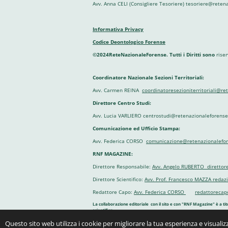
Avv. Anna CELI (Consigliere Tesoriere) tesoriere@reten
Informativa Privacy
Codice Deontologico Forense
©2024ReteNazionaleForense. Tutti i Diritti sono
riser
Coordinatore Nazionale Sezioni Territoriali:
Avv. Carmen REINA
coordinatoresezioniterritoriali@re
Direttore Centro Studi:
Avv. Lucia VARLIERO centrostudi@retenazionaleforense.
Comunicazione ed Ufficio Stampa:
Avv. Federica CORSO
comunicazione@retenazionalefor
RNF MAGAZINE:
Direttore Responsabile:
Avv. Angelo RUBERTO direttor
Direttore Scientifico:
Avv. Prof. Francesco MAZZA reda
Redattore Capo:
Avv. Federica CORSO
redattorecap
La collaborazione editoriale con il sito e con "RNF Magazine" è a tit
scientifica
Questo sito web utilizza i cookie per migliorare la tua esperienza e visual