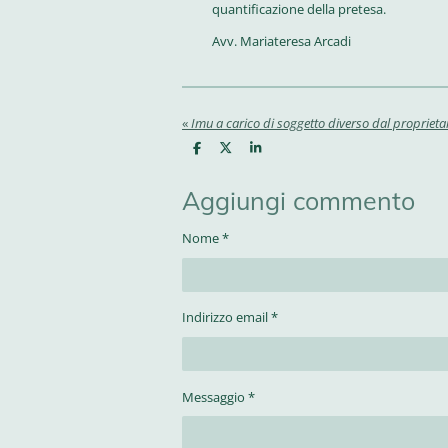
quantificazione della pretesa.
Avv. Mariateresa Arcadi
«
Imu a carico di soggetto diverso dal proprieta
C
C
C
o
o
o
n
n
n
d
d
d
Aggiungi commento
i
i
i
v
v
v
i
i
i
Nome *
d
d
d
i
i
i
Indirizzo email *
Messaggio *