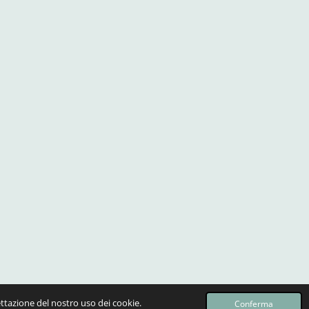
Fornito da
Webador
ettazione del nostro uso dei cookie.
Conferma