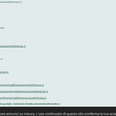
azionaleforense.it
vati
tenazionaleforense.it
it
ense.it
emagazine@retenazionaleforense.it
zionemagazine@retenazionaleforense.it
ornfmagazine@retenazionalefornse.it
olo gratuito. I testi hanno finalità unicamente informativa e
izzare annunci su misura. L'uso continuato di questo sito conferma la tua acc