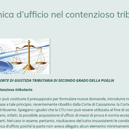
ca d’ufficio nel contenzioso tri
 CORTE DI GIUSTIZIA TRIBUTARIA DI SECONDO GRADO DELLA PUGLIA
tenzioso tributario
on può costituire il presupposto per formulare nuove domande, introdurre n
 base a tale principio, recentemente ribadito dalla Corte di Cassazione, la Cort
tribuente. Spiegano i giudici che la CTU non può essere utilizzata al fine di so
, infatti, la possibile acquisizione d'ufficio di mezzi di prova è norma eccezi
arti. Nel caso in esame, pertanto, risultavano del tutto insussistenti le condiz
ica d’ufficio poiché la parte non aveva allegato alcun elemento minimamen