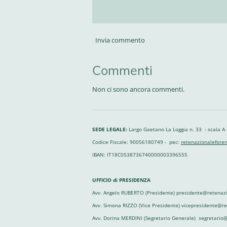
Invia commento
Commenti
Non ci sono ancora commenti.
SEDE LEGALE:
Largo Gaetano La Loggia n. 33 - scala A
Codice Fiscale: 90056180749 - pec:
retenazionaleforen
IBAN: IT18C0538736740000003396555
UFFICIO di PRESIDENZA
Avv. Angelo RUBERTO (Presidente) presidente@retenazi
Avv. Simona RIZZO (Vice Presidente) vicepresidente@r
Avv. Dorina MERDINI (Segretario Generale) segretario@