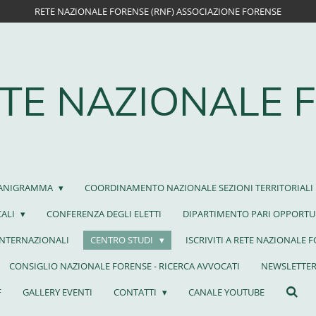
RETE NAZIONALE FORENSE (RNF) ASSOCIAZIONE FORENSE
TE NAZIONALE 
ANIGRAMMA
COORDINAMENTO NAZIONALE SEZIONI TERRITORIALI
CALI
CONFERENZA DEGLI ELETTI
DIPARTIMENTO PARI OPPORTU
INTERNAZIONALI
CENTRO STUDI
ISCRIVITI A RETE NAZIONALE 
CONSIGLIO NAZIONALE FORENSE - RICERCA AVVOCATI
NEWSLETTER
F
GALLERY EVENTI
CONTATTI
CANALE YOUTUBE