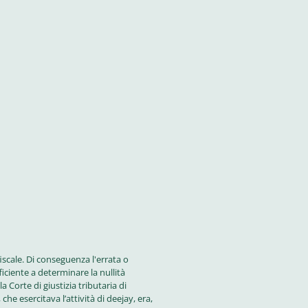
fiscale. Di conseguenza l'errata o
iciente a determinare la nullità
a Corte di giustizia tributaria di
he esercitava l’attività di deejay, era,