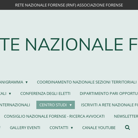
RETE NAZIONALE FORENSE (RNF) ASSOCIAZIONE FORENSE
TE NAZIONALE 
ANIGRAMMA
COORDINAMENTO NAZIONALE SEZIONI TERRITORIALI
CALI
CONFERENZA DEGLI ELETTI
DIPARTIMENTO PARI OPPORTU
INTERNAZIONALI
CENTRO STUDI
ISCRIVITI A RETE NAZIONALE 
CONSIGLIO NAZIONALE FORENSE - RICERCA AVVOCATI
NEWSLETTER
F
GALLERY EVENTI
CONTATTI
CANALE YOUTUBE