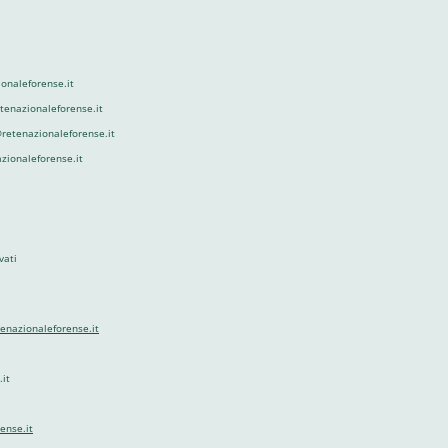
onaleforense.it
etenazionaleforense.it
retenazionaleforense.it
azionaleforense.it
vati
tenazionaleforense.it
it
ense.it