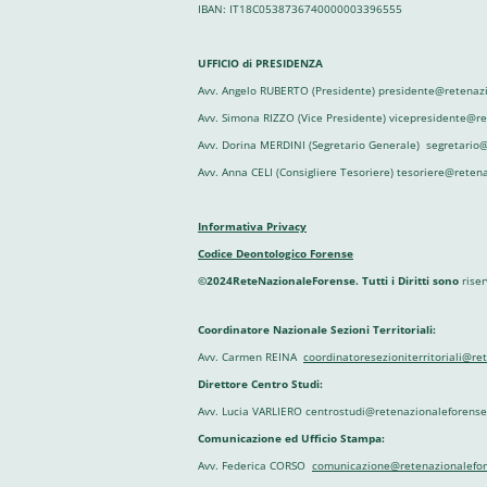
IBAN: IT18C0538736740000003396555
UFFICIO di PRESIDENZA
Avv. Angelo RUBERTO (Presidente) presidente@retenazi
Avv. Simona RIZZO (Vice Presidente) vicepresidente@r
Avv. Dorina MERDINI (Segretario Generale) segretario@
Avv. Anna CELI (Consigliere Tesoriere) tesoriere@reten
Informativa Privacy
Codice Deontologico Forense
©2024ReteNazionaleForense. Tutti i Diritti sono
riser
Coordinatore Nazionale Sezioni Territoriali:
Avv. Carmen REINA
coordinatoresezioniterritoriali@re
Direttore Centro Studi:
Avv. Lucia VARLIERO centrostudi@retenazionaleforense.
Comunicazione ed Ufficio Stampa:
Avv. Federica CORSO
comunicazione@retenazionalefor