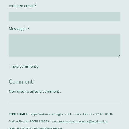
Indirizzo email *
Messaggio *
Invia commento
Commenti
Non ci sono ancora commenti.
SEDE LEGALE:
Largo Gaetano La Loggia n. 33 - scala A int. 3 - 00149 ROMA
Codice Fiscale: 90056180749 - pec:
retenazionaleforense@legalmail.it
IBAN: IT18C0538736740000003396555