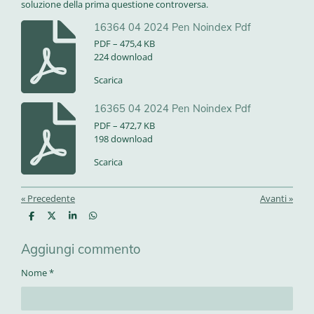
soluzione della prima questione controversa.
16364 04 2024 Pen Noindex Pdf
PDF – 475,4 KB
224 download
Scarica
16365 04 2024 Pen Noindex Pdf
PDF – 472,7 KB
198 download
Scarica
«
Precedente
Avanti
»
C
C
C
C
o
o
o
o
n
n
n
n
Aggiungi commento
d
d
d
d
i
i
i
i
v
v
v
v
Nome *
i
i
i
i
d
d
d
d
i
i
i
i