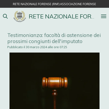
RETE NAZIONALE FORENSE (RNF) ASSOCIAZIONE FORENSE
Vai
al
contenuto
RETE NAZIONALE FORENSE
principale
Testimonianza: facoltà di astensione dei
prossimi congiunti dell'imputato
Pubblicato il 30 marzo 2024 alle ore 07:25