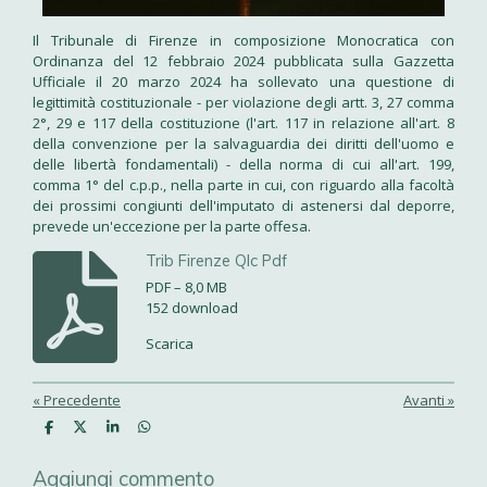
Il Tribunale di Firenze in composizione Monocratica con
Ordinanza del 12 febbraio 2024 pubblicata sulla Gazzetta
Ufficiale il 20 marzo 2024 ha sollevato una questione di
legittimità costituzionale - per violazione degli artt. 3, 27 comma
2°, 29 e 117 della costituzione (l'art. 117 in relazione all'art. 8
della convenzione per la salvaguardia dei diritti dell'uomo e
delle libertà fondamentali) - della norma di cui all'art. 199,
comma 1° del c.p.p., nella parte in cui, con riguardo alla facoltà
dei prossimi congiunti dell'imputato di astenersi dal deporre,
prevede un'eccezione per la parte offesa.
Trib Firenze Qlc Pdf
PDF – 8,0 MB
152 download
Scarica
«
Precedente
Avanti
»
C
C
C
C
o
o
o
o
n
n
n
n
Aggiungi commento
d
d
d
d