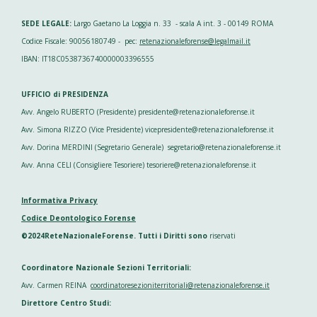
SEDE LEGALE:
Largo Gaetano La Loggia n. 33 - scala A int. 3 - 00149 ROMA
Codice Fiscale: 90056180749 - pec:
retenazionaleforense@legalmail.it
IBAN: IT18C0538736740000003396555
UFFICIO di PRESIDENZA
Avv. Angelo RUBERTO (Presidente) presidente@retenazionaleforense.it
Avv. Simona RIZZO (Vice Presidente) vicepresidente@retenazionaleforense.it
Avv. Dorina MERDINI (Segretario Generale) segretario@retenazionaleforense.it
Avv. Anna CELI (Consigliere Tesoriere) tesoriere@retenazionaleforense.it
Informativa Privacy
Codice Deontologico Forense
©2024ReteNazionaleForense. Tutti i Diritti sono
riservati
Coordinatore Nazionale Sezioni Territoriali:
Avv. Carmen REINA
coordinatoresezioniterritoriali@retenazionaleforense.it
Direttore Centro Studi: