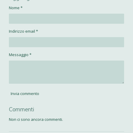
i
i
i
i
v
v
v
v
Nome *
i
i
i
i
d
d
d
d
i
i
i
i
Indirizzo email *
Messaggio *
Invia commento
Commenti
Non ci sono ancora commenti.