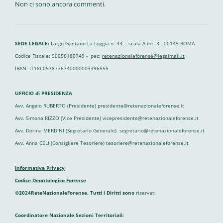
Non ci sono ancora commenti.
SEDE LEGALE:
Largo Gaetano La Loggia n. 33 - scala A int. 3 - 00149 ROMA
Codice Fiscale: 90056180749 - pec:
retenazionaleforense@legalmail.it
IBAN: IT18C0538736740000003396555
UFFICIO di PRESIDENZA
Avv. Angelo RUBERTO (Presidente) presidente@retenazionaleforense.it
Avv. Simona RIZZO (Vice Presidente) vicepresidente@retenazionaleforense.it
Avv. Dorina MERDINI (Segretario Generale) segretario@retenazionaleforense.it
Avv. Anna CELI (Consigliere Tesoriere) tesoriere@retenazionaleforense.it
Informativa Privacy
Codice Deontologico Forense
©2024ReteNazionaleForense. Tutti i Diritti sono
riservati
Coordinatore Nazionale Sezioni Territoriali: