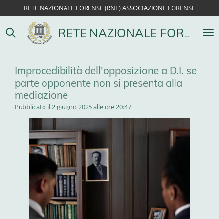
RETE NAZIONALE FORENSE (RNF) ASSOCIAZIONE FORENSE
Vai
al
contenuto
RETE NAZIONALE FORENSE
principale
Improcedibilità dell'opposizione a D.I. se
parte opponente non si presenta alla
mediazione
Pubblicato il 2 giugno 2025 alle ore 20:47