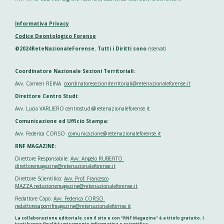
Informativa Privacy
Codice Deontologico Forense
©2024ReteNazionaleForense. Tutti i Diritti sono
riservati
Coordinatore Nazionale Sezioni Territoriali:
Avv. Carmen REINA
coordinatoresezioniterritoriali@retenazionaleforense.it
Direttore Centro Studi:
Avv. Lucia VARLIERO centrostudi@retenazionaleforense.it
Comunicazione ed Ufficio Stampa:
Avv. Federica CORSO
comunicazione@retenazionaleforense.it
RNF MAGAZINE:
Direttore Responsabile:
Avv. Angelo RUBERTO
direttoremagazine@retenazionaleforense.it
Direttore Scientifico:
Avv. Prof. Francesco
MAZZA redazionemagazine@retenazionaleforense.it
Redattore Capo:
Avv. Federica CORSO
redattorecapornfmagazine@retenazionalefornse.it
La collaborazione editoriale con il sito e con "RNF Magazine" è a titolo gratuito. I
testi hanno finalità unicamente informativa e scientifica