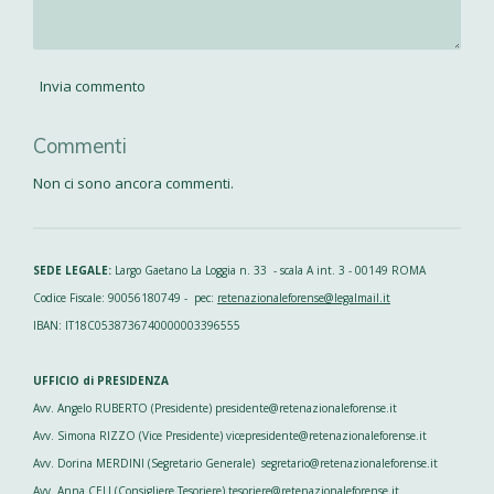
Invia commento
Commenti
Non ci sono ancora commenti.
SEDE LEGALE:
Largo Gaetano La Loggia n. 33 - scala A int. 3 - 00149 ROMA
Codice Fiscale: 90056180749 - pec:
retenazionaleforense@legalmail.it
IBAN: IT18C0538736740000003396555
UFFICIO di PRESIDENZA
Avv. Angelo RUBERTO (Presidente) presidente@retenazionaleforense.it
Avv. Simona RIZZO (Vice Presidente) vicepresidente@retenazionaleforense.it
Avv. Dorina MERDINI (Segretario Generale) segretario@retenazionaleforense.it
Avv. Anna CELI (Consigliere Tesoriere) tesoriere@retenazionaleforense.it