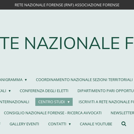
RETE NAZIONALE FORENSE (RNF) ASSOCIAZIONE FORENSE
TE NAZIONALE 
ANIGRAMMA
COORDINAMENTO NAZIONALE SEZIONI TERRITORIALI
CALI
CONFERENZA DEGLI ELETTI
DIPARTIMENTO PARI OPPORTU
INTERNAZIONALI
CENTRO STUDI
ISCRIVITI A RETE NAZIONALE 
CONSIGLIO NAZIONALE FORENSE - RICERCA AVVOCATI
NEWSLETTER
F
GALLERY EVENTI
CONTATTI
CANALE YOUTUBE