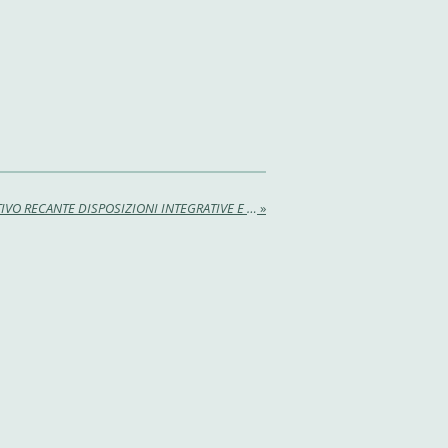
SCHEMA DI DECRETO LEGISLATIVO RECANTE DISPOSIZIONI INTEGRATIVE E CORRETTIVE AL DECRETO LEGISLATIVO 10 OTTOBRE 2022, N. 149, IN MATERIA DI MEDIAZIONE CIVILE E COMMERCIALE E NEGOZIAZIONE ASSISTITA
»