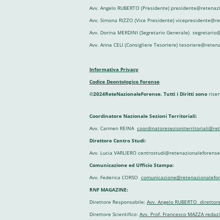
Avv. Angelo RUBERTO (Presidente) presidente@retenazi
Avv. Simona RIZZO (Vice Presidente) vicepresidente@r
Avv. Dorina MERDINI (Segretario Generale) segretario@
Avv. Anna CELI (Consigliere Tesoriere) tesoriere@reten
Informativa Privacy
Codice Deontologico Forense
©2024ReteNazionaleForense. Tutti i Diritti sono
riser
Coordinatore Nazionale Sezioni Territoriali:
Avv. Carmen REINA
coordinatoresezioniterritoriali@re
Direttore Centro Studi:
Avv. Lucia VARLIERO centrostudi@retenazionaleforense.
Comunicazione ed Ufficio Stampa:
Avv. Federica CORSO
comunicazione@retenazionalefor
RNF MAGAZINE:
Direttore Responsabile:
Avv. Angelo RUBERTO direttor
Direttore Scientifico:
Avv. Prof. Francesco MAZZA reda