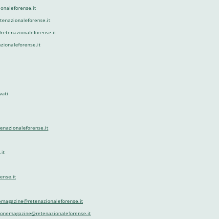
onaleforense.it
etenazionaleforense.it
retenazionaleforense.it
azionaleforense.it
vati
tenazionaleforense.it
it
ense.it
emagazine@retenazionaleforense.it
zionemagazine@retenazionaleforense.it