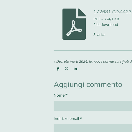
1726817234423
PDF – 724,1 KB
244 download
Scarica
«
Decreto inerti 2024: le nuove norme sui rifiuti 
C
C
C
o
o
o
n
n
n
d
d
d
Aggiungi commento
i
i
i
v
v
v
i
i
i
Nome *
d
d
d
i
i
i
Indirizzo email *