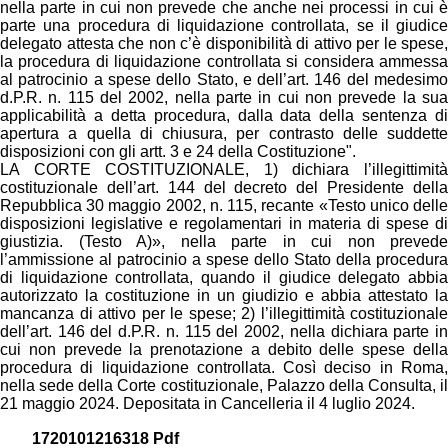
nella parte in cui non prevede che anche nei processi in cui è
parte una procedura di liquidazione controllata, se il giudice
delegato attesta che non c’è disponibilità di attivo per le spese,
la procedura di liquidazione controllata si considera ammessa
al patrocinio a spese dello Stato, e dell’art. 146 del medesimo
d.P.R. n. 115 del 2002, nella parte in cui non prevede la sua
applicabilità a detta procedura, dalla data della sentenza di
apertura a quella di chiusura, per contrasto delle suddette
disposizioni con gli artt. 3 e 24 della Costituzione".
LA CORTE COSTITUZIONALE, 1) dichiara l’illegittimità
costituzionale dell’art. 144 del decreto del Presidente della
Repubblica 30 maggio 2002, n. 115, recante «Testo unico delle
disposizioni legislative e regolamentari in materia di spese di
giustizia. (Testo A)», nella parte in cui non prevede
l’ammissione al patrocinio a spese dello Stato della procedura
di liquidazione controllata, quando il giudice delegato abbia
autorizzato la costituzione in un giudizio e abbia attestato la
mancanza di attivo per le spese; 2) l’illegittimità costituzionale
dell’art. 146 del d.P.R. n. 115 del 2002, nella dichiara parte in
cui non prevede la prenotazione a debito delle spese della
procedura di liquidazione controllata. Così deciso in Roma,
nella sede della Corte costituzionale, Palazzo della Consulta, il
21 maggio 2024. Depositata in Cancelleria il 4 luglio 2024.
1720101216318 Pdf