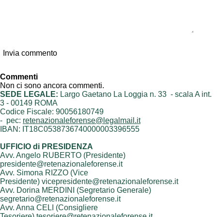
Invia commento
Commenti
Non ci sono ancora commenti.
SEDE LEGALE:
Largo Gaetano La Loggia n. 33 - scala A int.
3 - 00149 ROMA
Codice Fiscale: 90056180749
- pec:
retenazionaleforense@legalmail.it
IBAN: IT18C0538736740000003396555
UFFICIO di PRESIDENZA
Avv. Angelo RUBERTO (Presidente)
presidente@retenazionaleforense.it
Avv. Simona RIZZO (Vice
Presidente) vicepresidente@retenazionaleforense.it
Avv. Dorina MERDINI (Segretario Generale)
segretario@retenazionaleforense.it
Avv. Anna CELI (Consigliere
Tesoriere) tesoriere@retenazionaleforense.it