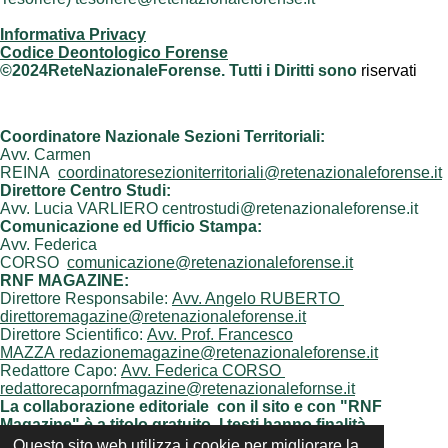
Informativa Privacy
Codice Deontologico Forense
©2024ReteNazionaleForense. Tutti i Diritti sono
riservati
Coordinatore Nazionale Sezioni Territoriali:
Avv. Carmen
REINA
coordinatoresezioniterritoriali@retenazionaleforense.it
Direttore Centro Studi:
Avv. Lucia VARLIERO centrostudi@retenazionaleforense.it
Comunicazione ed Ufficio Stampa:
Avv. Federica
CORSO
comunicazione@retenazionaleforense.it
RNF MAGAZINE:
Direttore Responsabile:
Avv. Angelo RUBERTO
direttoremagazine@retenazionaleforense.it
Direttore Scientifico:
Avv. Prof. Francesco
MAZZA redazionemagazine@retenazionaleforense.it
Redattore Capo:
Avv. Federica CORSO
redattorecapornfmagazine@retenazionalefornse.it
La collaborazione editoriale con il sito e con "RNF
Magazine" è a titolo gratuito. I testi hanno finalità
unicamente informativa e scientifica
Questo sito web utilizza i cookie per migliorare la