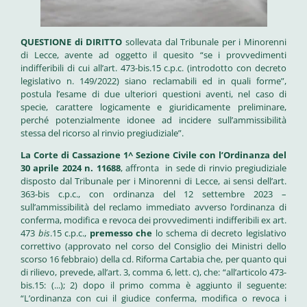
QUESTIONE di DIRITTO
sollevata dal Tribunale per i Minorenni
di Lecce, avente ad oggetto il quesito “se i provvedimenti
indifferibili di cui all’art. 473-bis.15 c.p.c. (introdotto con decreto
legislativo n. 149/2022) siano reclamabili ed in quali forme”,
postula l’esame di due ulteriori questioni aventi, nel caso di
specie, carattere logicamente e giuridicamente preliminare,
perché potenzialmente idonee ad incidere sull’ammissibilità
stessa del ricorso al rinvio pregiudiziale”.
La Corte di Cassazione 1^ Sezione Civile con l’Ordinanza del
30 aprile 2024 n. 11688
, affronta
in sede di rinvio pregiudiziale
disposto dal Tribunale per i Minorenni di Lecce, ai sensi dell’art.
363-bis c.p.c., con ordinanza del 12 settembre 2023 –
sull’ammissibilità del reclamo immediato avverso l’ordinanza di
conferma, modifica e revoca dei provvedimenti indifferibili ex art.
473
bis
.15 c.p.c.,
premesso che
lo schema di decreto legislativo
correttivo (approvato nel corso del Consiglio dei Ministri dello
scorso 16 febbraio) della cd. Riforma Cartabia che, per quanto qui
di rilievo, prevede, all’art. 3, comma 6, lett. c), che: “all’articolo 473-
bis.15: (...); 2) dopo il primo comma è aggiunto il seguente:
“L’ordinanza con cui il giudice conferma, modifica o revoca i