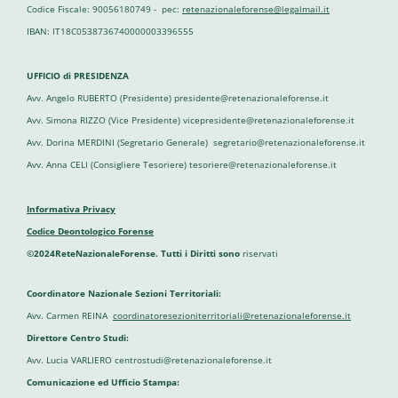
Codice Fiscale: 90056180749 - pec:
retenazionaleforense@legalmail.it
IBAN: IT18C0538736740000003396555
UFFICIO di PRESIDENZA
Avv. Angelo RUBERTO (Presidente) presidente@retenazionaleforense.it
Avv. Simona RIZZO (Vice Presidente) vicepresidente@retenazionaleforense.it
Avv. Dorina MERDINI (Segretario Generale) segretario@retenazionaleforense.it
Avv. Anna CELI (Consigliere Tesoriere) tesoriere@retenazionaleforense.it
Informativa Privacy
Codice Deontologico Forense
©2024ReteNazionaleForense. Tutti i Diritti sono
riservati
Coordinatore Nazionale Sezioni Territoriali:
Avv. Carmen REINA
coordinatoresezioniterritoriali@retenazionaleforense.it
Direttore Centro Studi:
Avv. Lucia VARLIERO centrostudi@retenazionaleforense.it
Comunicazione ed Ufficio Stampa: