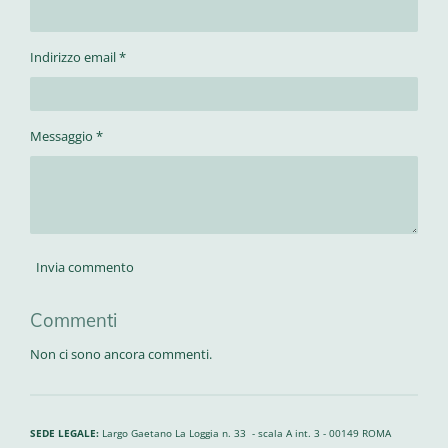
i
i
i
i
Indirizzo email *
Messaggio *
Invia commento
Commenti
Non ci sono ancora commenti.
SEDE LEGALE:
Largo Gaetano La Loggia n. 33 - scala A int. 3 - 00149 ROMA