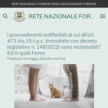
RETE NAZIONALE FORENSE (RNF) ASSOCIAZIONE FORENSE
Vai
al
contenuto
RETE NAZIONALE FORENSE
principale
I provvedimenti indifferibili di cui all’art.
473-bis.15 c.p.c. (introdotto con decreto
legislativo n. 149/2022) sono reclamabili?
Ed in quali forme
Pubblicato il 8 maggio 2024 alle ore 07:36