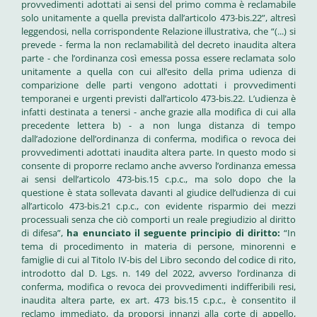
provvedimenti adottati ai sensi del primo comma è reclamabile
solo unitamente a quella prevista dall’articolo 473-bis.22”, altresì
leggendosi, nella corrispondente Relazione illustrativa, che “(...) si
prevede - ferma la non reclamabilità del decreto inaudita altera
parte - che l’ordinanza così emessa possa essere reclamata solo
unitamente a quella con cui all’esito della prima udienza di
comparizione delle parti vengono adottati i provvedimenti
temporanei e urgenti previsti dall’articolo 473-bis.22. L’udienza è
infatti destinata a tenersi - anche grazie alla modifica di cui alla
precedente lettera b) - a non lunga distanza di tempo
dall’adozione dell’ordinanza di conferma, modifica o revoca dei
provvedimenti adottati inaudita altera parte. In questo modo si
consente di proporre reclamo anche avverso l’ordinanza emessa
ai sensi dell’articolo 473-bis.15 c.p.c., ma solo dopo che la
questione è stata sollevata davanti al giudice dell’udienza di cui
all’articolo 473-bis.21 c.p.c., con evidente risparmio dei mezzi
processuali senza che ciò comporti un reale pregiudizio al diritto
di difesa”,
ha enunciato il seguente principio di diritto:
“In
tema di procedimento in materia di persone, minorenni e
famiglie di cui al Titolo IV-bis del Libro secondo del codice di rito,
introdotto dal D. Lgs. n. 149 del 2022, avverso l’ordinanza di
conferma, modifica o revoca dei provvedimenti indifferibili resi,
inaudita altera parte, ex art. 473 bis.15 c.p.c., è consentito il
reclamo immediato, da proporsi innanzi alla corte di appello,