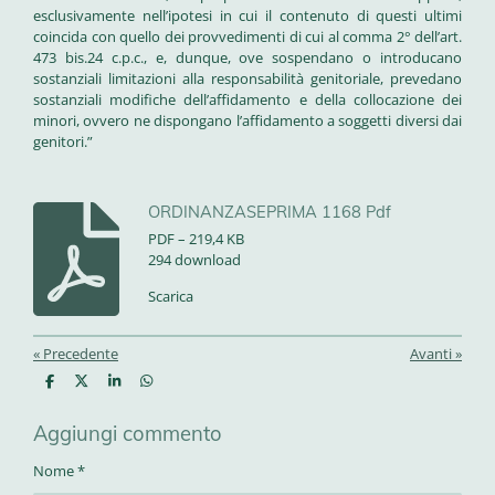
esclusivamente nell’ipotesi in cui il contenuto di questi ultimi
coincida con quello dei provvedimenti di cui al comma 2° dell’art.
473 bis.24 c.p.c., e, dunque, ove sospendano o introducano
sostanziali limitazioni alla responsabilità genitoriale, prevedano
sostanziali modifiche dell’affidamento e della collocazione dei
minori, ovvero ne dispongano l’affidamento a soggetti diversi dai
genitori.”
ORDINANZASEPRIMA 1168 Pdf
PDF – 219,4 KB
294 download
Scarica
«
Precedente
Avanti
»
C
C
C
C
o
o
o
o
n
n
n
n
Aggiungi commento
d
d
d
d
i
i
i
i
v
v
v
v
Nome *
i
i
i
i
d
d
d
d