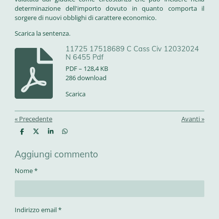
determinazione dell'importo dovuto in quanto comporta il
sorgere di nuovi obblighi di carattere economico.
Scarica la sentenza.
11725 17518689 C Cass Civ 12032024
N 6455 Pdf
PDF – 128,4 KB
286 download
Scarica
«
Precedente
Avanti
»
C
C
C
C
o
o
o
o
n
n
n
n
Aggiungi commento
d
d
d
d
i
i
i
i
v
v
v
v
Nome *
i
i
i
i
d
d
d
d
i
i
i
i
Indirizzo email *