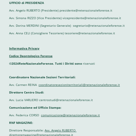
UFFICIO di PRESIDENZA
Avv. Angelo RUBERTO (Presidente) presidente@retenazionaleforense.it
Avv. Simona RIZZO (Vice Presidente) vicepresidente@retenazionaleforense.it
Avv. Dorina MERDINI (Segretario Generale) segretario@retenazionaleforense.it
Avv. Anna CELI (Consigliere Tesoriere) tesoriere@retenazionaleforense.it
Informativa Privacy
Codice Deontologico Forense
©2024ReteNazionaleForense. Tutti i Diritti sono
riservati
Coordinatore Nazionale Sezioni Territoriali:
Avv. Carmen REINA
coordinatoresezioniterritoriali@retenazionaleforense.it
Direttore Centro Studi:
Avv. Lucia VARLIERO centrostudi@retenazionaleforense.it
Comunicazione ed Ufficio Stampa:
Avv. Federica CORSO
comunicazione@retenazionaleforense.it
RNF MAGAZINE:
Direttore Responsabile:
Avv. Angelo RUBERTO
direttoremagazine@retenazionaleforense.it