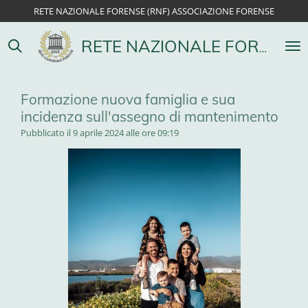
RETE NAZIONALE FORENSE (RNF) ASSOCIAZIONE FORENSE
Vai
al
contenuto
RETE NAZIONALE FORENSE
principale
Formazione nuova famiglia e sua
incidenza sull'assegno di mantenimento
Pubblicato il 9 aprile 2024 alle ore 09:19