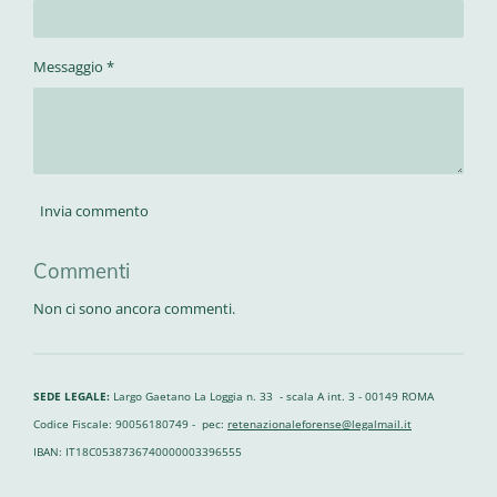
Messaggio *
Invia commento
Commenti
Non ci sono ancora commenti.
SEDE LEGALE:
Largo Gaetano La Loggia n. 33 - scala A int. 3 - 00149 ROMA
Codice Fiscale: 90056180749 - pec:
retenazionaleforense@legalmail.it
IBAN: IT18C0538736740000003396555