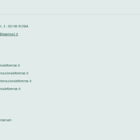
 int. 3 - 00149 ROMA
@legalmail.it
aleforense.it
enazionaleforense.it
tenazionaleforense.it
onaleforense.it
riservati