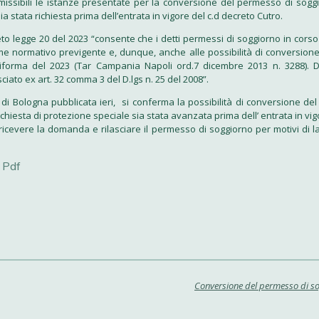
issibili le istanze presentate per la conversione del permesso di sogg
 stata richiesta prima dell’entrata in vigore del c.d decreto Cutro.
reto legge 20 del 2023 “consente che i detti permessi di soggiorno in corso
ime normativo previgente e, dunque, anche alle possibilità di conversione, 
forma del 2023 (Tar Campania Napoli ord.7 dicembre 2013 n. 3288). Det
iato ex art. 32 comma 3 del D.lgs n. 25 del 2008”.
i Bologna pubblicata ieri, si conferma la possibilità di conversione de
richiesta di protezione speciale sia stata avanzata prima dell’ entrata in vig
ricevere la domanda e rilasciare il permesso di soggiorno per motivi di la
 Pdf