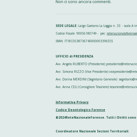
Non ci sono ancora commenti.
SEDE LEGALE:
Largo Gaetano La Loggia n. 33 - scala A
Codice Fiscale: 90056180749 - pec:
retenazionaleforense
IBAN: IT18C0538736740000003396555
UFFICIO di PRESIDENZA
Avv. Angelo RUBERTO (Presidente) presidente@retenazion
Avv. Simona RIZZO (Vice Presidente) vicepresidente@ret
Avv. Dorina MERDINI (Segretario Generale) segretario@re
Avv. Anna CELI (Consigliere Tesoriere) tesoriere@retenazi
Informativa Privacy
Codice Deontologico Forense
©2024ReteNazionaleForense. Tutti i Diritti sono
Coordinatore Nazionale Sezioni Territoriali: