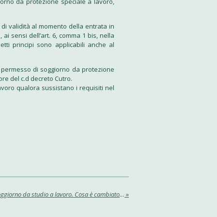
iorno da protezione speciale a lavoro,
 di validità al momento della entrata in
ai sensi dell’art. 6, comma 1 bis, nella
ti principi sono applicabili anche al
l permesso di soggiorno da protezione
ore del c.d decreto Cutro.
voro qualora sussistano i requisiti nel
Conversione del permesso di soggiorno da studio a lavoro. Cosa è cambiato con il decreto Cutro
»