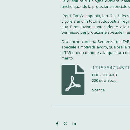
La questura di Bologna dichiara inamm
anche quando la protezione speciale sia
Per il Tar Camppania, l’art. 7 c. 3 dec
vigore siano in tutto sottoposti al reg
sua formulazione antecedente alla ri
permesso per protezione speciale rilasc
Ora anche con una Sentenza del TAR d
speciale a motivi di lavoro, qualora la 
Il TAR ordina dunque alla questura di 
merito.
1715764734571
PDF – 983,4 KB
280 download
Scarica
C
C
C
o
o
o