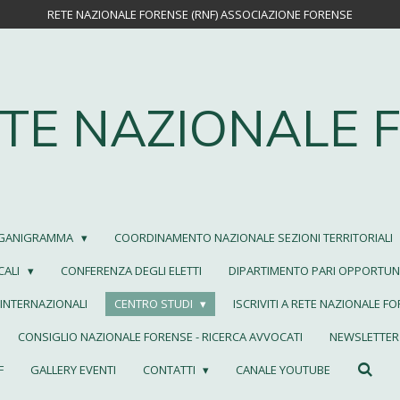
RETE NAZIONALE FORENSE (RNF) ASSOCIAZIONE FORENSE
TE NAZIONALE 
GANIGRAMMA
COORDINAMENTO NAZIONALE SEZIONI TERRITORIALI
CALI
CONFERENZA DEGLI ELETTI
DIPARTIMENTO PARI OPPORTUNI
INTERNAZIONALI
CENTRO STUDI
ISCRIVITI A RETE NAZIONALE F
CONSIGLIO NAZIONALE FORENSE - RICERCA AVVOCATI
NEWSLETTER 
F
GALLERY EVENTI
CONTATTI
CANALE YOUTUBE