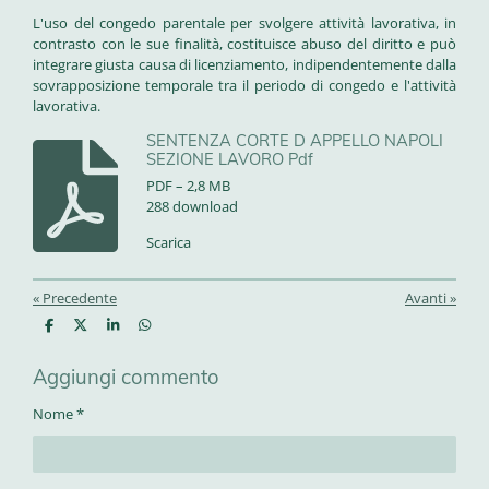
L'uso del congedo parentale per svolgere attività lavorativa, in
contrasto con le sue finalità, costituisce abuso del diritto e può
integrare giusta causa di licenziamento, indipendentemente dalla
sovrapposizione temporale tra il periodo di congedo e l'attività
lavorativa.
SENTENZA CORTE D APPELLO NAPOLI
SEZIONE LAVORO Pdf
PDF – 2,8 MB
288 download
Scarica
«
Precedente
Avanti
»
C
C
C
C
o
o
o
o
n
n
n
n
Aggiungi commento
d
d
d
d
i
i
i
i
v
v
v
v
Nome *
i
i
i
i
d
d
d
d
i
i
i
i