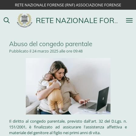
RETE NAZIONALE FORENSE (RNF) ASSOCIAZIONE FORENSE
Vai
al
contenuto
RETE NAZIONALE FORENSE
principale
Abuso del congedo parentale
Pubblicato il 24 marzo 2025 alle ore 09:48
Il diritto al congedo parentale, previsto dall'art. 32 del D.Lgs. n.
151/2001, è finalizzato ad assicurare l'assistenza affettiva e
materiale del genitore al figlio nei primi anni di vita.