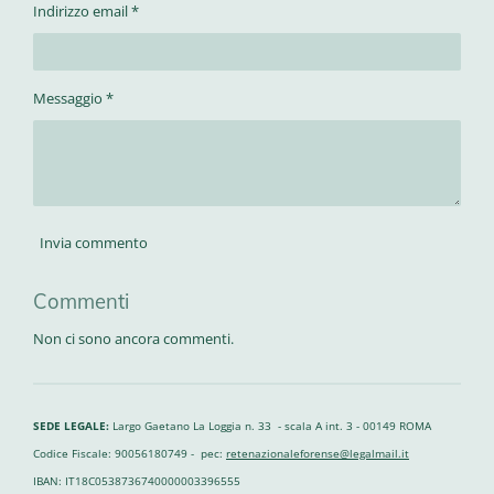
Indirizzo email *
Messaggio *
Invia commento
Commenti
Non ci sono ancora commenti.
SEDE LEGALE:
Largo Gaetano La Loggia n. 33 - scala A int. 3 - 00149 ROMA
Codice Fiscale: 90056180749 - pec:
retenazionaleforense@legalmail.it
IBAN: IT18C0538736740000003396555