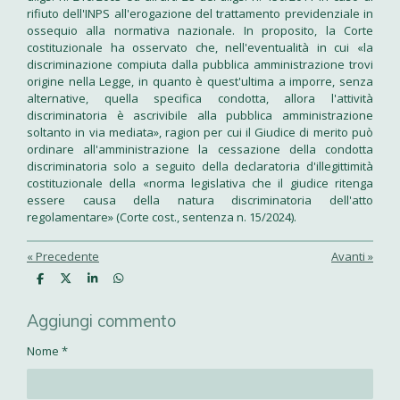
rifiuto dell'INPS all'erogazione del trattamento previdenziale in
ossequio alla normativa nazionale. In proposito, la Corte
costituzionale ha osservato che, nell'eventualità in cui «la
discriminazione compiuta dalla pubblica amministrazione trovi
origine nella Legge, in quanto è quest'ultima a imporre, senza
alternative, quella specifica condotta, allora l'attività
discriminatoria è ascrivibile alla pubblica amministrazione
soltanto in via mediata», ragion per cui il Giudice di merito può
ordinare all'amministrazione la cessazione della condotta
discriminatoria solo a seguito della declaratoria d'illegittimità
costituzionale della «norma legislativa che il giudice ritenga
essere causa della natura discriminatoria dell'atto
regolamentare» (Corte cost., sentenza n. 15/2024).
«
Precedente
Avanti
»
C
C
C
C
o
o
o
o
n
n
n
n
Aggiungi commento
d
d
d
d
i
i
i
i
v
v
v
v
Nome *
i
i
i
i
d
d
d
d
i
i
i
i