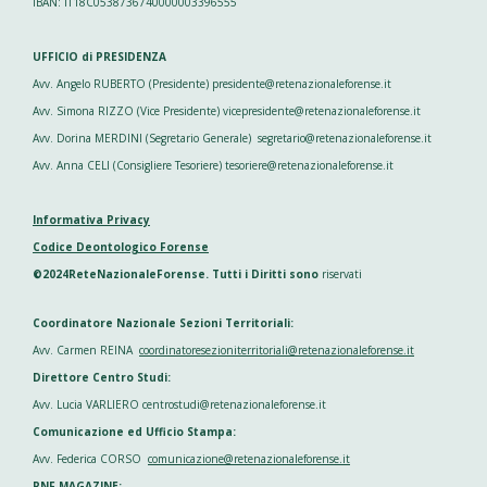
IBAN: IT18C0538736740000003396555
UFFICIO di PRESIDENZA
Avv. Angelo RUBERTO (Presidente) presidente@retenazionaleforense.it
Avv. Simona RIZZO (Vice Presidente) vicepresidente@retenazionaleforense.it
Avv. Dorina MERDINI (Segretario Generale) segretario@retenazionaleforense.it
Avv. Anna CELI (Consigliere Tesoriere) tesoriere@retenazionaleforense.it
Informativa Privacy
Codice Deontologico Forense
©2024ReteNazionaleForense. Tutti i Diritti sono
riservati
Coordinatore Nazionale Sezioni Territoriali:
Avv. Carmen REINA
coordinatoresezioniterritoriali@retenazionaleforense.it
Direttore Centro Studi:
Avv. Lucia VARLIERO centrostudi@retenazionaleforense.it
Comunicazione ed Ufficio Stampa:
Avv. Federica CORSO
comunicazione@retenazionaleforense.it
RNF MAGAZINE: