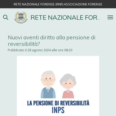
RETE NAZIONALE FORENSE (RNF) ASSOCIAZIONE FORENSE
Vai
al
contenuto
RETE NAZIONALE FORENSE
principale
Nuovi aventi diritto alla pensione di
reversibilità?
Pubblicato il 28 agosto 2024 alle ore 08:20