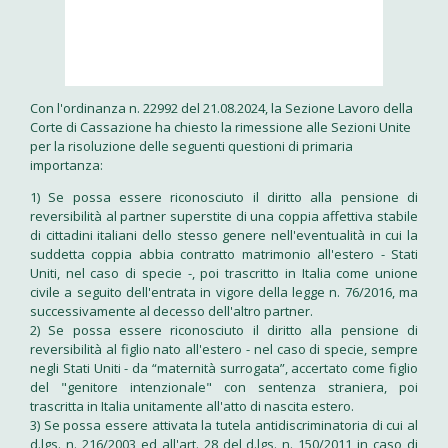
Con l'ordinanza n. 22992 del 21.08.2024, la Sezione Lavoro della
Corte di Cassazione ha chiesto la rimessione alle Sezioni Unite
per la risoluzione delle seguenti questioni di primaria
importanza:
1) Se possa essere riconosciuto il diritto alla pensione di
reversibilità al partner superstite di una coppia affettiva stabile
di cittadini italiani dello stesso genere nell'eventualità in cui la
suddetta coppia abbia contratto matrimonio all'estero - Stati
Uniti, nel caso di specie -, poi trascritto in Italia come unione
civile a seguito dell'entrata in vigore della legge n. 76/2016, ma
successivamente al decesso dell'altro partner.
2) Se possa essere riconosciuto il diritto alla pensione di
reversibilità al figlio nato all'estero - nel caso di specie, sempre
negli Stati Uniti - da “maternità surrogata”, accertato come figlio
del "genitore intenzionale" con sentenza straniera, poi
trascritta in Italia unitamente all'atto di nascita estero.
3) Se possa essere attivata la tutela antidiscriminatoria di cui al
d.lgs. n. 216/2003 ed all'art. 28 del d.lgs. n. 150/2011 in caso di