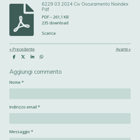
6229 03 2024 Civ Oscuramento Noindex
Pdf
PDF – 261,1 KB
235 download
Scarica
«
Precedente
Avanti
»
C
C
C
C
o
o
o
o
n
n
n
n
Aggiungi commento
d
d
d
d
i
i
i
i
v
v
v
v
Nome *
i
i
i
i
d
d
d
d
i
i
i
i
Indirizzo email *
Messaggio *