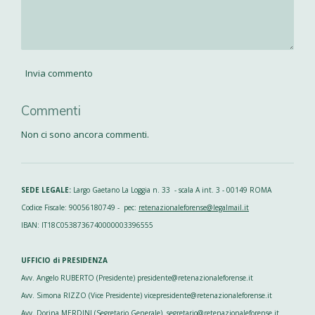
Invia commento
Commenti
Non ci sono ancora commenti.
SEDE LEGALE:
Largo Gaetano La Loggia n. 33 - scala A int. 3 - 00149 ROMA
Codice Fiscale: 90056180749 - pec:
retenazionaleforense@legalmail.it
IBAN: IT18C0538736740000003396555
UFFICIO di PRESIDENZA
Avv. Angelo RUBERTO (Presidente) presidente@retenazionaleforense.it
Avv. Simona RIZZO (Vice Presidente) vicepresidente@retenazionaleforense.it
Avv. Dorina MERDINI (Segretario Generale) segretario@retenazionaleforense.it