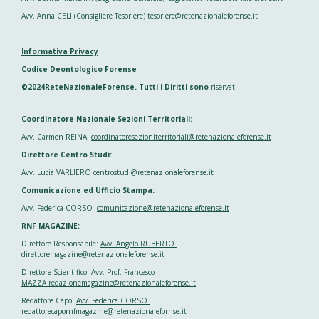
Avv. Anna CELI (Consigliere Tesoriere) tesoriere@retenazionaleforense.it
Informativa Privacy
Codice Deontologico Forense
©2024ReteNazionaleForense. Tutti i Diritti sono
riservati
Coordinatore Nazionale Sezioni Territoriali:
Avv. Carmen REINA
coordinatoresezioniterritoriali@retenazionaleforense.it
Direttore Centro Studi:
Avv. Lucia VARLIERO centrostudi@retenazionaleforense.it
Comunicazione ed Ufficio Stampa:
Avv. Federica CORSO
comunicazione@retenazionaleforense.it
RNF MAGAZINE:
Direttore Responsabile:
Avv. Angelo RUBERTO
direttoremagazine@retenazionaleforense.it
Direttore Scientifico:
Avv. Prof. Francesco
MAZZA redazionemagazine@retenazionaleforense.it
Redattore Capo:
Avv. Federica CORSO
redattorecapornfmagazine@retenazionalefornse.it