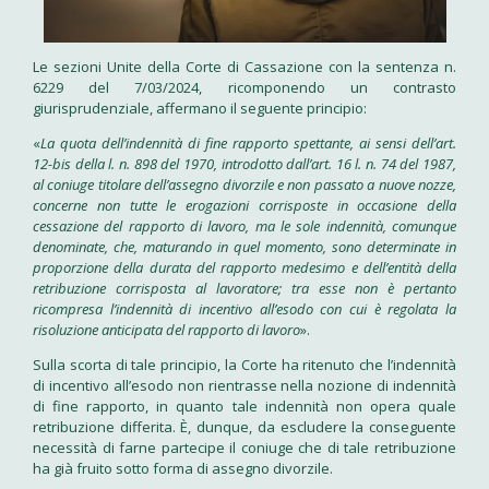
Le sezioni Unite della Corte di Cassazione con la sentenza n.
6229 del 7/03/2024, ricomponendo un contrasto
giurisprudenziale, affermano il seguente principio:
«
La quota dell’indennità di fine rapporto spettante, ai sensi dell’art.
12-bis della l. n. 898 del 1970, introdotto dall’art. 16 l. n. 74 del 1987,
al coniuge titolare dell’assegno divorzile e non passato a nuove nozze,
concerne non tutte le erogazioni corrisposte in occasione della
cessazione del rapporto di lavoro, ma le sole indennità, comunque
denominate, che, maturando in quel momento, sono determinate in
proporzione della durata del rapporto medesimo e dell’entità della
retribuzione corrisposta al lavoratore; tra esse non è pertanto
ricompresa l’indennità di incentivo all’esodo con cui è regolata la
risoluzione anticipata del rapporto di lavoro
».
Sulla scorta di tale principio, la Corte ha ritenuto che l’indennità
di incentivo all’esodo non rientrasse nella nozione di indennità
di fine rapporto, in quanto tale indennità non opera quale
retribuzione differita. È, dunque, da escludere la conseguente
necessità di farne partecipe il coniuge che di tale retribuzione
ha già fruito sotto forma di assegno divorzile.