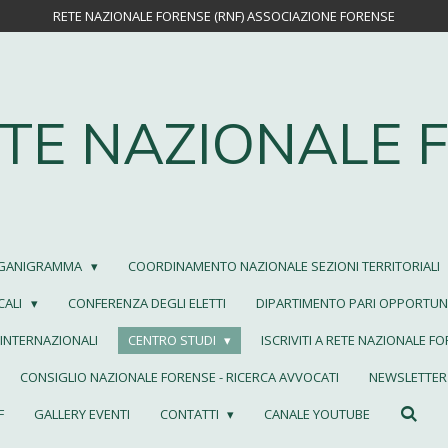
RETE NAZIONALE FORENSE (RNF) ASSOCIAZIONE FORENSE
TE NAZIONALE 
GANIGRAMMA
COORDINAMENTO NAZIONALE SEZIONI TERRITORIALI
CALI
CONFERENZA DEGLI ELETTI
DIPARTIMENTO PARI OPPORTUNI
INTERNAZIONALI
CENTRO STUDI
ISCRIVITI A RETE NAZIONALE F
CONSIGLIO NAZIONALE FORENSE - RICERCA AVVOCATI
NEWSLETTER 
F
GALLERY EVENTI
CONTATTI
CANALE YOUTUBE