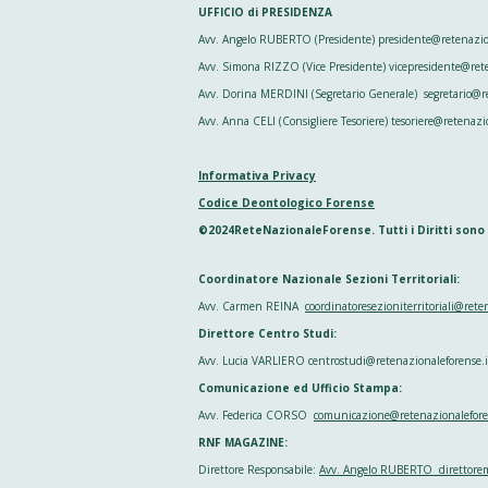
UFFICIO di PRESIDENZA
Avv. Angelo RUBERTO (Presidente) presidente@retenazion
Avv. Simona RIZZO (Vice Presidente) vicepresidente@ret
Avv. Dorina MERDINI (Segretario Generale) segretario@re
Avv. Anna CELI (Consigliere Tesoriere) tesoriere@retenazi
Informativa Privacy
Codice Deontologico Forense
©2024ReteNazionaleForense. Tutti i Diritti sono
Coordinatore Nazionale Sezioni Territoriali:
Avv. Carmen REINA
coordinatoresezioniterritoriali@rete
Direttore Centro Studi:
Avv. Lucia VARLIERO centrostudi@retenazionaleforense.i
Comunicazione ed Ufficio Stampa:
Avv. Federica CORSO
comunicazione@retenazionalefore
RNF MAGAZINE:
Direttore Responsabile:
Avv. Angelo RUBERTO direttorem