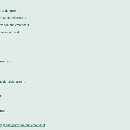
aleforense.it
enazionaleforense.it
tenazionaleforense.it
onaleforense.it
riservati
nazionaleforense.it
t
nse.it
agazine@retenazionaleforense.it