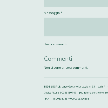
Messaggio *
Invia commento
Commenti
Non ci sono ancora commenti.
SEDE LEGALE:
Largo Gaetano La Loggia n. 33 - scala A
Codice Fiscale: 90056180749 - pec:
retenazionaleforense
IBAN: IT18C0538736740000003396555