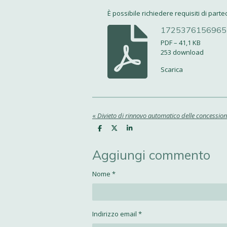
È possibile richiedere requisiti di parte
1725376156965
PDF – 41,1 KB
253 download
Scarica
«
Divieto di rinnovo automatico delle concession
C
C
C
o
o
o
n
n
n
d
d
d
Aggiungi commento
i
i
i
v
v
v
i
i
i
Nome *
d
d
d
i
i
i
Indirizzo email *