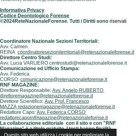
Informativa Privacy
Codice Deontologico Forense
©2024ReteNazionaleForense. Tutti i Diritti sono
riservati
Coordinatore Nazionale Sezioni Territoriali:
Avv. Carmen
REINA
coordinatoresezioniterritoriali@retenazionaleforense.it
Direttore Centro Studi:
Avv. Lucia VARLIERO centrostudi@retenazionaleforense.it
Comunicazione ed Ufficio Stampa:
Avv. Federica
CORSO
comunicazione@retenazionaleforense.it
RNF MAGAZINE:
Direttore Responsabile:
Avv. Angelo RUBERTO
direttoremagazine@retenazionaleforense.it
Direttore Scientifico:
Avv. Prof. Francesco
MAZZA redazionemagazine@retenazionaleforense.it
Redattore Capo:
Avv. Federica CORSO
redattorecapornfmagazine@retenazionalefornse.it
La collaborazione editoriale con il sito e con "RNF
Magazine" è a titolo gratuito. I testi hanno finalità
unicamente informativa e scientifica
Questo sito web utilizza i cookie per migliorare la