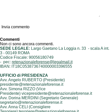
Invia commento
Commenti
Non ci sono ancora commenti.
SEDE LEGALE:
Largo Gaetano La Loggia n. 33 - scala A int.
3 - 00149 ROMA
Codice Fiscale: 90056180749
- pec:
retenazionaleforense@legalmail.it
IBAN: IT18C0538736740000003396555
UFFICIO di PRESIDENZA
Avv. Angelo RUBERTO (Presidente)
presidente@retenazionaleforense.it
Avv. Simona RIZZO (Vice
Presidente) vicepresidente@retenazionaleforense.it
Avv. Dorina MERDINI (Segretario Generale)
segretario@retenazionaleforense.it
Avv. Anna CELI (Consigliere
Tesoriere) tesoriere@retenazionaleforense.it