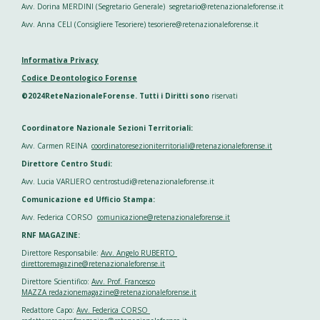
Avv. Dorina MERDINI (Segretario Generale) segretario@retenazionaleforense.it
Avv. Anna CELI (Consigliere Tesoriere) tesoriere@retenazionaleforense.it
Informativa Privacy
Codice Deontologico Forense
©2024ReteNazionaleForense. Tutti i Diritti sono
riservati
Coordinatore Nazionale Sezioni Territoriali:
Avv. Carmen REINA
coordinatoresezioniterritoriali@retenazionaleforense.it
Direttore Centro Studi:
Avv. Lucia VARLIERO centrostudi@retenazionaleforense.it
Comunicazione ed Ufficio Stampa:
Avv. Federica CORSO
comunicazione@retenazionaleforense.it
RNF MAGAZINE:
Direttore Responsabile:
Avv. Angelo RUBERTO
direttoremagazine@retenazionaleforense.it
Direttore Scientifico:
Avv. Prof. Francesco
MAZZA redazionemagazine@retenazionaleforense.it
Redattore Capo:
Avv. Federica CORSO