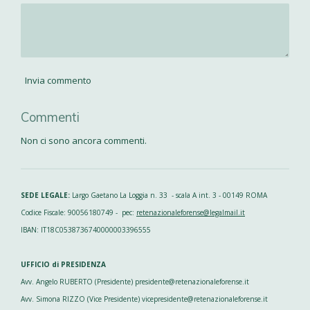
Invia commento
Commenti
Non ci sono ancora commenti.
SEDE LEGALE:
Largo Gaetano La Loggia n. 33 - scala A int. 3 - 00149 ROMA
Codice Fiscale: 90056180749 - pec:
retenazionaleforense@legalmail.it
IBAN: IT18C0538736740000003396555
UFFICIO di PRESIDENZA
Avv. Angelo RUBERTO (Presidente) presidente@retenazionaleforense.it
Avv. Simona RIZZO (Vice Presidente) vicepresidente@retenazionaleforense.it