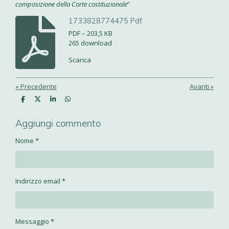
composizione della Corte costituzionale
”
1733828774475 Pdf
PDF – 203,5 KB
265 download
Scarica
«
Precedente
Avanti
»
C
C
C
C
o
o
o
o
n
n
n
n
Aggiungi commento
d
d
d
d
i
i
i
i
v
v
v
v
Nome *
i
i
i
i
d
d
d
d
i
i
i
i
Indirizzo email *
Messaggio *