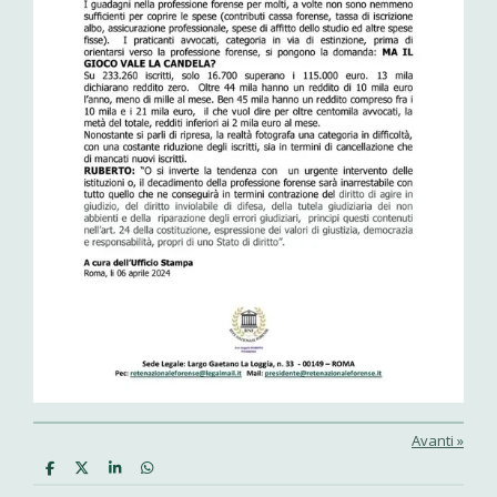
Avanti
»
C
C
C
C
o
o
o
o