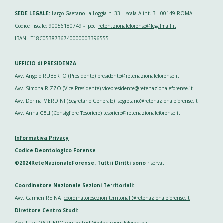
n
n
n
n
d
d
d
d
SEDE LEGALE:
Largo Gaetano La Loggia n. 33 - scala A int. 3 - 00149 ROMA
i
i
i
i
v
v
v
v
Codice Fiscale: 90056180749 - pec:
retenazionaleforense@legalmail.it
i
i
i
i
d
d
d
d
IBAN: IT18C0538736740000003396555
i
i
i
i
UFFICIO di PRESIDENZA
Avv. Angelo RUBERTO (Presidente) presidente@retenazionaleforense.it
Avv. Simona RIZZO (Vice Presidente) vicepresidente@retenazionaleforense.it
Avv. Dorina MERDINI (Segretario Generale) segretario@retenazionaleforense.it
Avv. Anna CELI (Consigliere Tesoriere) tesoriere@retenazionaleforense.it
Informativa Privacy
Codice Deontologico Forense
©2024ReteNazionaleForense. Tutti i Diritti sono
riservati
Coordinatore Nazionale Sezioni Territoriali:
Avv. Carmen REINA
coordinatoresezioniterritoriali@retenazionaleforense.it
Direttore Centro Studi:
Avv. Lucia VARLIERO centrostudi@retenazionaleforense.it