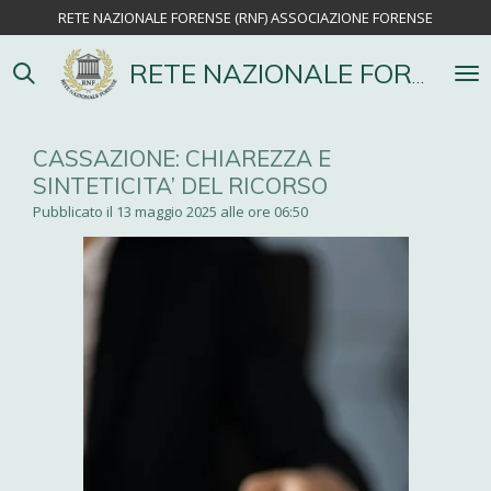
RETE NAZIONALE FORENSE (RNF) ASSOCIAZIONE FORENSE
Vai
al
contenuto
RETE NAZIONALE FORENSE
principale
CASSAZIONE: CHIAREZZA E
SINTETICITA’ DEL RICORSO
Pubblicato il 13 maggio 2025 alle ore 06:50