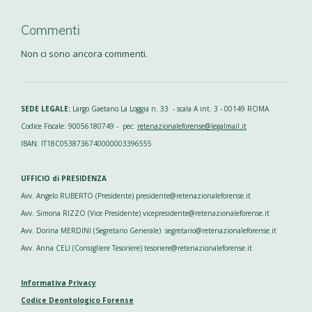
Commenti
Non ci sono ancora commenti.
SEDE LEGALE:
Largo Gaetano La Loggia n. 33 - scala A int. 3 - 00149 ROMA
Codice Fiscale: 90056180749 - pec:
retenazionaleforense@legalmail.it
IBAN: IT18C0538736740000003396555
UFFICIO di PRESIDENZA
Avv. Angelo RUBERTO (Presidente) presidente@retenazionaleforense.it
Avv. Simona RIZZO (Vice Presidente) vicepresidente@retenazionaleforense.it
Avv. Dorina MERDINI (Segretario Generale) segretario@retenazionaleforense.it
Avv. Anna CELI (Consigliere Tesoriere) tesoriere@retenazionaleforense.it
Informativa Privacy
Codice Deontologico Forense