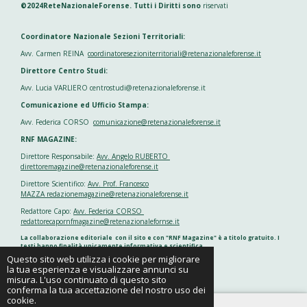
©2024ReteNazionaleForense. Tutti i Diritti sono
riservati
Coordinatore Nazionale Sezioni Territoriali:
Avv. Carmen REINA
coordinatoresezioniterritoriali@retenazionaleforense.it
Direttore Centro Studi:
Avv. Lucia VARLIERO centrostudi@retenazionaleforense.it
Comunicazione ed Ufficio Stampa:
Avv. Federica CORSO
comunicazione@retenazionaleforense.it
RNF MAGAZINE:
Direttore Responsabile:
Avv. Angelo RUBERTO
direttoremagazine@retenazionaleforense.it
Direttore Scientifico:
Avv. Prof. Francesco
MAZZA redazionemagazine@retenazionaleforense.it
Redattore Capo:
Avv. Federica CORSO
redattorecapornfmagazine@retenazionalefornse.it
La collaborazione editoriale con il sito e con "RNF Magazine" è a titolo gratuito. I
testi hanno finalità unicamente informativa e scientifica
Questo sito web utilizza i cookie per migliorare
la tua esperienza e visualizzare annunci su
Fornito da
Webador
misura. L'uso continuato di questo sito
conferma la tua accettazione del nostro uso dei
cookie.